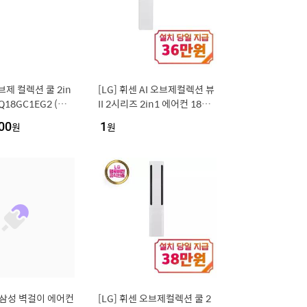
브제 컬렉션 쿨 2in
[LG] 휘센 AI 오브제컬렉션 뷰
Q18GC1EG2 (일
II 2시리즈 2in1 에어컨 18평
방 58.5㎥+18.7
형+6평형 (에센스 화이트) / F
00
원
1
원
기포함) [전국설치비
Q18GU2EA2
]삼성 벽걸이 에어컨
[LG] 휘센 오브제컬렉션 쿨 2