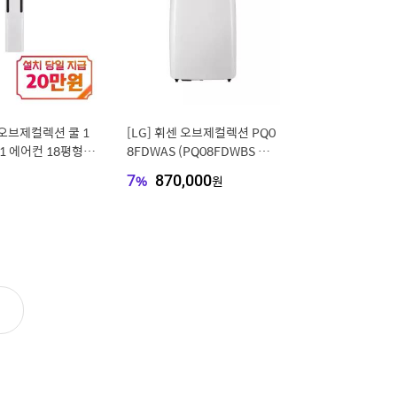
센 오브제컬렉션 쿨 1
[LG] 휘센 오브제컬렉션 PQ0
n1 에어컨 18평형+
8FDWAS (PQ08FDWBS 동
스 화이트) / FQ18
일스펙) 이동식 에어컨 듀얼호
7
%
870,000
원
스 26㎡/ 단순배송