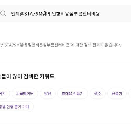
@STA79M㉷¶밀항비용심부름센터비용
'에 대한 검색 결과가 없습니다.
들이 많이 검색한 키워드
어컨
써큘레이터
양산
휴대용 선풍기
생수
선풍기
정용 인형 뽑기 기계