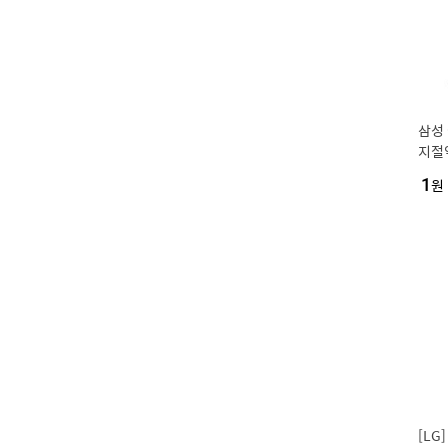
삼성 
지절
1
원
[LG