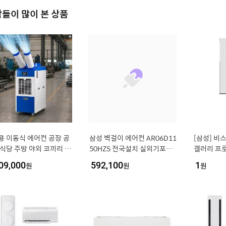
들이 많이 본 상품
용 이동식 에어컨 공장 공
삼성 벽걸이 에어컨 AR06D11
[삼성] 비
 식당 주방 야외 코끼리 실
50HZS 전국설치 실외기포함
갤러리 프로
 에어컨 2구
기본설치비포함
17평형+6
09,000
원
592,100
원
1
원
트/에센셜 화
7D35WRS