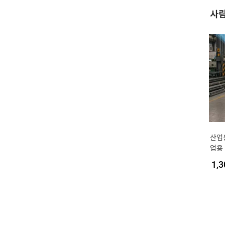
사람
산업
업용
속형
1,3