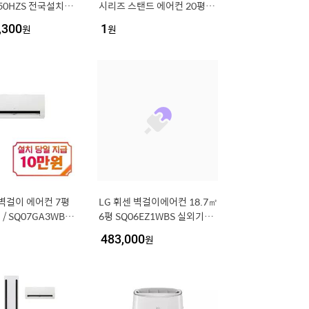
50HZS 전국설치 실
시리즈 스탠드 에어컨 20평형
본설치비포함..[3
(에센스 화이트) / FQ20FC2E
,300
원
1
원
A1
센 벽걸이 에어컨 7평
LG 휘센 벽걸이에어컨 18.7㎡
 / SQ07GA3WBS
6평 SQ06EZ1WBS 실외기포
함 기본설치포함 dk
483,000
원