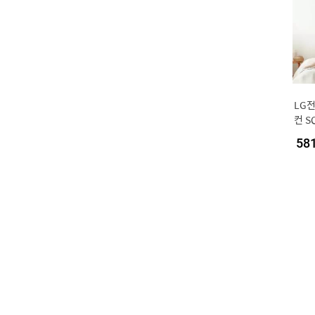
LG
컨 S
포함
58