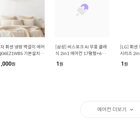
전자 휘센 냉방 벽걸이 에어
[삼성] 비스포크 AI 무풍 클래
[LG] 휘
Q06EZ1WBS 기본설치비
식 2in1 에어컨 17평형+6평
시리즈 2i
형 (화이트/그레이) / AF70F1
6평형 (에센
1,000
원
1
원
1
원
7D11GRS
FC1EA2
에어컨
더보기