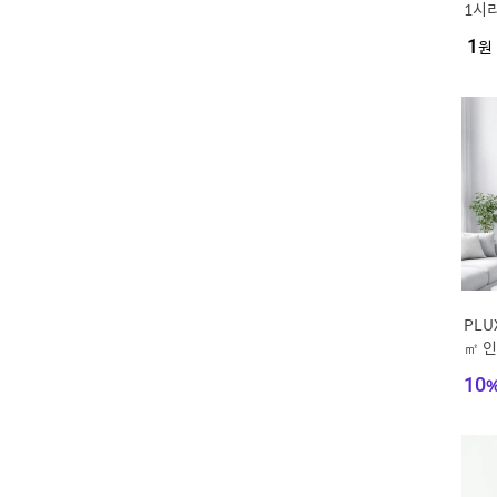
1시리
+6평
1
원
8GC
PLU
㎡ 인
-FA
10
설치