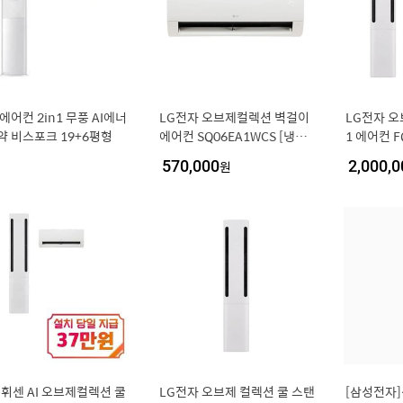
에어컨 2in1 무풍 AI에너
LG전자 오브제컬렉션 벽걸이
LG전자 오
약 비스포크 19+6평형
에어컨 SQ06EA1WCS [냉방
1 에어컨 F
18.7㎥] 실외기포함 [전국설
반배관) [냉
570,000
원
2,000,0
치비동일]
㎥] (실외
동일]
] 휘센 AI 오브제컬렉션 쿨
LG전자 오브제 컬렉션 쿨 스탠
[삼성전자