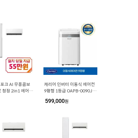
스포크 AI 무풍콤보
캐리어 인버터 이동식 에어컨
 청정 2in1 에어컨
9평형 1등급 OAPB-0090JD
평형 (에센셜 화이
WSD 자가설치
599,000
원
이트) / AF90H1