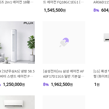
즈 2in1 에어컨 18평형
드 에어컨 FQ18GC1EG1 (일
AR06D11
형 (에센스 화이트) / FQ1
반배관) [냉방 58.5㎥] (실외
외기포함 기
1,545,500
원
8
%
604
1EA2
기포함) [전국설치비동일]
5925852]
X [5년무상AS] 냉방 58.5
[삼성전자]ns 삼성 에어컨 AF
[LG] 휘
버터 스탠드 에어컨 PLX
60F17D11GS 일반 기본설치
형 (화이트)
C1826CHWH [전국기본
비포함[35800904]
/ S
%
1,250,000
원
8
%
1,962,500
원
1
원
비 포함]