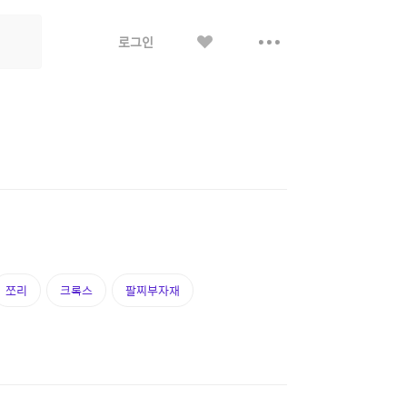
좋
더
로그인
아
보
요
기
쪼리
크록스
팔찌부자재