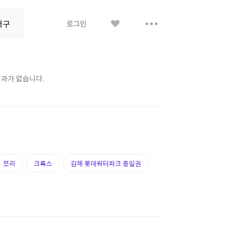
좋
더
로그인
아
보
요
기
결과가 없습니다.
쪼리
크록스
김해 롯데워터파크 종일권