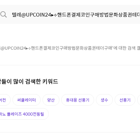
@UPCOIN24▸⟡핸드폰결제코인구매방법문화상품권테더구매
'에 대한 검색 
들이 많이 검색한 키워드
어컨
써큘레이터
양산
휴대용 선풍기
생수
선풍기
마노 플레이즈 4000전동릴