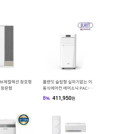
오브제컬렉션 창호형
플랜잇 슬림형 실외기없는 이
 창문형
동식에어컨 에어소닉 PAC-90
00W (제습/캠핑)
8
%
411,950
원