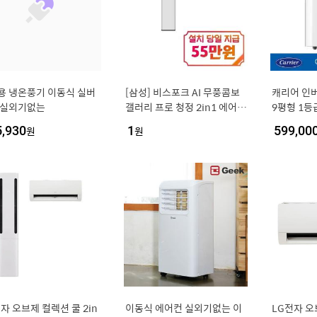
용 냉온풍기 이동식 실버
[삼성] 비스포크 AI 무풍콤보
캐리어 인
 실외기없는
갤러리 프로 청정 2in1 에어컨
9평형 1등급
17평형+6평형 (에센셜 화이
WSD 자가
5,930
원
1
원
599,00
트/에센셜 화이트) / AF90H1
7D35WRS
자 오브제 컬렉션 쿨 2in
이동식 에어컨 실외기없는 이
LG전자 