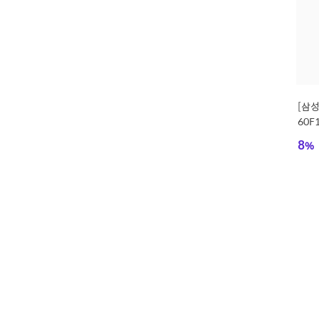
[삼성
60F
비포함
8
%