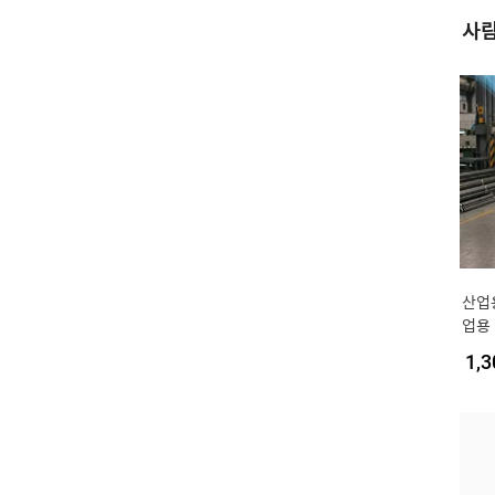
사람
산업
업용
속형
1,3