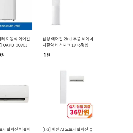
버터 이동식 에어컨
삼성 에어컨 2in1 무풍 AI에너
 OAPB-0090JD
지절약 비스포크 19+6평형
설치
0
원
1
원
오브제컬렉션 벽걸이
[LG] 휘센 AI 오브제컬렉션 뷰