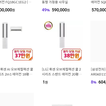
어컨 FQ18GC1EG2 (일
동형 가정용 사무실
에어컨 SQ0
) [냉방 58.5㎥+18.7
18.7㎥]
00,000
원
49
%
590,000
원
570,00
(실외기포함) [전국설치비
치비동일]
]
] 휘센 AI 오브제컬렉션 쿨
[LG] 휘센 오브제컬렉션 쿨 2
[삼성전자
즈 2in1 에어컨 18평형
시리즈 스탠드 에어컨 20평형
AR06D11
형 (에센스 화이트) / FQ1
(에센스 화이트) / FQ20FC2E
외기포함 기
1
원
8
%
604
1EA2
A1
5925852]