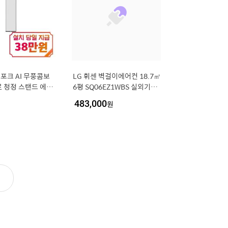
스포크 AI 무풍콤보
LG 휘센 벽걸이에어컨 18.7㎡
 청정 스탠드 에어
6평 SQ06EZ1WBS 실외기포
 (에센셜 화이트/에
함 기본설치포함 dk
483,000
원
 / AF90H17D35