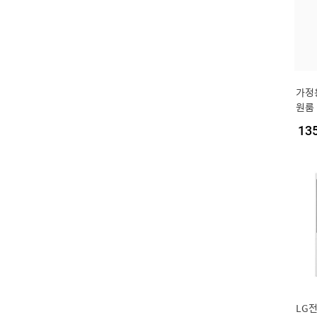
가정
원룸
13
LG전