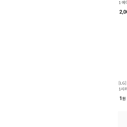
1 에
반배관
2,0
㎥] 
동일
[LG
1시리
+6평
1
원
8GC