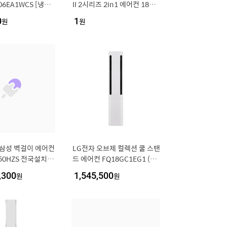
6EA1WCS [냉방
II 2시리즈 2in1 에어컨 18평
 실외기포함 [전국설
형+6평형 (에센스 화이트) / F
0
원
1
원
Q18GU2EA2
]삼성 벽걸이 에어컨
LG전자 오브제 컬렉션 쿨 스탠
50HZS 전국설치 실
드 에어컨 FQ18GC1EG1 (일
본설치비포함..[3
반배관) [냉방 58.5㎥] (실외
,300
원
1,545,500
원
기포함) [전국설치비동일]