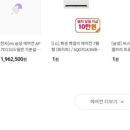
전자]ns 삼성 에어컨 AF
[LG] 휘센 벽걸이 에어컨 7평
[삼성] 비
17D11GS 일반 기본설치
형 (화이트) / SQ07GA3WBS
갤러리 프로
[35800904]
/ S
컨 17평형
1,962,500
원
1
원
1
원
센셜 화이트)
WS
에어컨
더보기