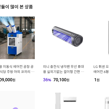
들이 많이 본 상품
용 이동식 에어컨 공장 공
미니 충전식 냉각팬 무선 휴대
LG 휘센 
 식당 주방 야외 코끼리 실
용 실외기없는 걸이형 간편 여
에어컨 6평
 에어컨 2구
름용
09,000
원
36
%
70,100
원
1
원