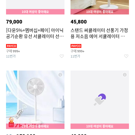
10대 여성이 좋아해요
10대 여성이 좋아해요
79,000
45,800
[다운5%+멤버십+페이] 아이닉
스탠드 써큘레이터 선풍기 가정
공기순환 유선 서큘레이터 선풍
용 저소음 에어 서큘레이터 공기
기 iC01 리모컨 앱 기능 지원
순환기
구매
구매
999+
999+
11번가
11번가
10대 여성이 좋아해요
10대 여성이 좋아해요