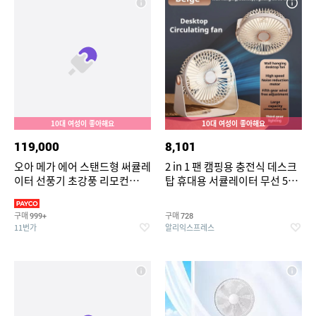
10대 여성이 좋아해요
10대 여성이 좋아해요
119,000
8,101
오아 메가 에어 스탠드형 써큘레
2 in 1 팬 캠핑용 충전식 데스크
이터 선풍기 초강풍 리모컨
탑 휴대용 서큘레이터 무선 5단
BLDC 저소음 에어 스탠드 가정
속도 조절 USB 전기 선풍기
용 서큘레이터
LED 야간 조명 팬 사무실 가정
구매
구매
999+
728
용
11번가
알리익스프레스