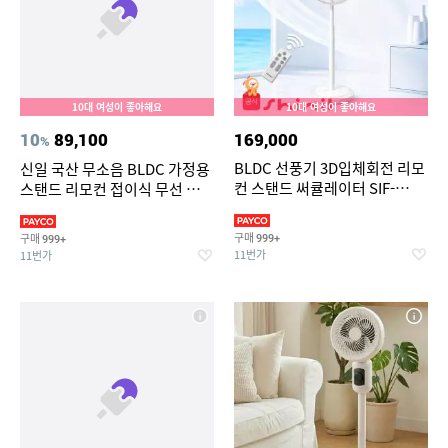
10대 여성이 좋아해요
10대 여성이 좋아해요
10
89,100
169,000
%
BLDC 선풍기 3D입체회전 리모
신일 국산 무소음 BLDC 가정용
컨 스탠드 써큘레이터 SIF-
스탠드 리모컨 접이식 무선 선풍
MQ14DC
기 써큘레이터
구매
구매
999+
999+
11번가
11번가