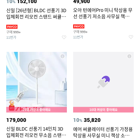
10
152,100
49,900
%
오아 턴에어Pro 미니 탁상용 무
신일 [26년형] BLDC 선풍기 3D
선 선풍기 저소음 사무실 책상
입체회전 리모컨 스탠드 써큘레
USB 충전식 캠핑 높이조절 좌
이터 SIF-MQ14DC
우회전 BLDC 서큘레이터
구매
구매
999+
999+
11번가
11번가
10대 여성이 좋아해요
10대 여성이 좋아해요
179,000
10
35,820
%
신일 BLDC 선풍기 14인치 3D
에어 써큘레이터 선풍기 가정용
입체회전 리모컨 무소음 스탠드
탁상용 사무실 미니 책상 소형