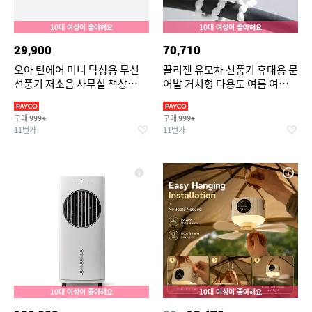
10대 여성이 좋아해요
10대 여성이 좋아해요
29,900
70,710
오아 턴에어 미니 탁상용 무선
끌리젠 유모차 선풍기 휴대용 문
선풍기 저소음 사무실 책상
어발 거치형 다용도 여름 여행용
USB 충전식 캠핑 소형 자동 좌
MNS
우회전 BLDC 서큘레이터
구매
구매
999+
999+
11번가
11번가
10대 여성이 좋아해요
10대 여성이 좋아해요