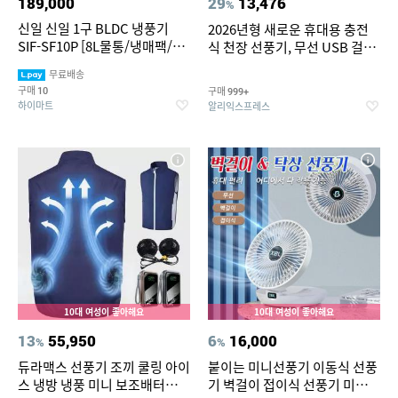
189,000
29
13,476
%
신일 신일 1구 BLDC 냉풍기
2026년형 새로운 휴대용 충전
SIF-SF10P [8L물통/냉매팩/자
식 천장 선풍기, 무선 USB 걸이
연기화필터/좌우회전/8단풍
형 선풍기 (학생 기숙사 침대, 야
무료배송
속/9시간타이머]
외 캠핑용)
구매
구매
10
999+
하이마트
알리익스프레스
10대 여성이 좋아해요
10대 여성이 좋아해요
13
55,950
6
16,000
%
%
듀라맥스 선풍기 조끼 쿨링 아이
붙이는 미니선풍기 이동식 선풍
스 냉방 냉풍 미니 보조배터리
기 벽걸이 접이식 선풍기 미니에