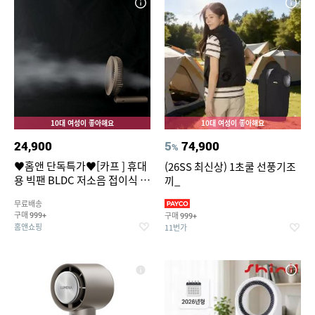
10대 여성이 좋아해요
10대 여성이 좋아해요
24,900
5
74,900
%
♥홈앤 단독특가♥[카프 ] 휴대
(26SS 최신상) 1초쿨 선풍기조
용 빅팬 BLDC 저소음 접이식 손
끼_
선풍기 I16cm 빅헤드 7엽날개
무료배송
5단 풍속조절
구매
구매
999+
999+
홈앤쇼핑
11번가