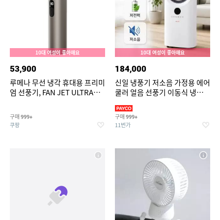
10대 여성이 좋아해요
10대 여성이 좋아해요
53,900
184,000
루메나 무선 냉각 휴대용 프리미
신일 냉풍기 저소음 가정용 에어
엄 선풍기, FAN JET ULTRA
쿨러 얼음 선풍기 이동식 냉방기
PLUS, 티타늄베이지
실외기 없는 에어컨
구매
구매
999+
999+
쿠팡
11번가