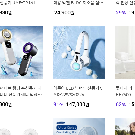
선풍기 UMF-TR161
대용 빅팬 BLDC 저소음 접이
식 천장 선풍
식 손 선풍기 I16cm 빅헤드 7
이형 선풍기
830
원
24,900
원
29
%
19
엽날개 5단 풍속조절
대, 야외 
판 터보 캠핑 손선풍기 저
아쿠아 LED 넥밴드 선풍기 V
풋터치 리모
 미니 선풍기 핸디 탁상용
MK-22WS3022A
HF7600
 휴대용 접이식 무선 냉각
900
원
91
%
147,000
원
63
%
15
스 손풍기