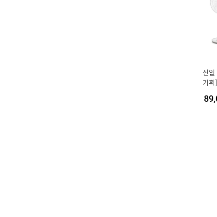
신일 
기획]
기계식
89,
(5엽
머)