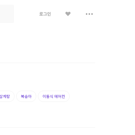
좋
더
로그인
아
보
요
기
삼계탕
복숭아
이동식 에어컨