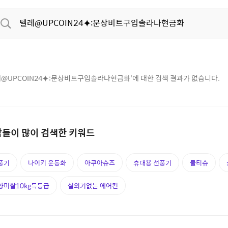
@UPCOIN24⯌:문상비트구입솔라나현금화
'에 대한 검색 결과가 없습니다.
들이 많이 검색한 키워드
풍기
나이키 운동화
아쿠아슈즈
휴대용 선풍기
물티슈
향미쌀10kg특등급
실외기없는 에어컨