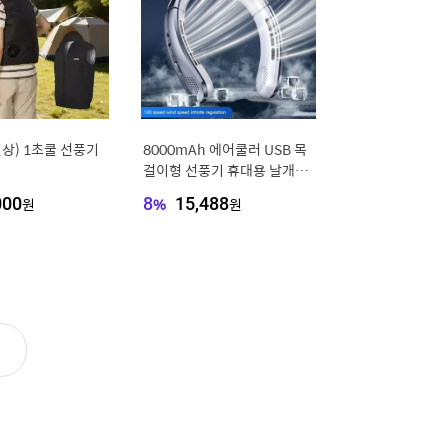
신상) 1초쿨 선풍기
8000mAh 에어쿨러 USB 목
걸이형 선풍기 휴대용 날개없
는 미니 충전식 무소음 LED 디
000
원
8
%
15,488
원
지털 디스플레이 전기 선풍기
2025 신제품