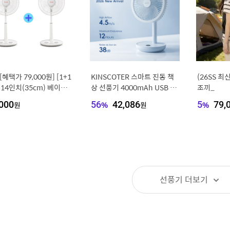
[혜택가 79,000원] [1+1
KINSCOTER 스마트 진동 책
(26SS 최
14인치(35cm) 베이직
상 선풍기 4000mAh USB 각
조끼_
 선풍기 SIF-TS14HM
도 조절식 무음 충전식 선풍기
000
원
56
%
42,086
원
5
%
79,
 날개, 3단계 풍속, 타이
가정/사무실/선물용 5풍속
선풍기
더보기