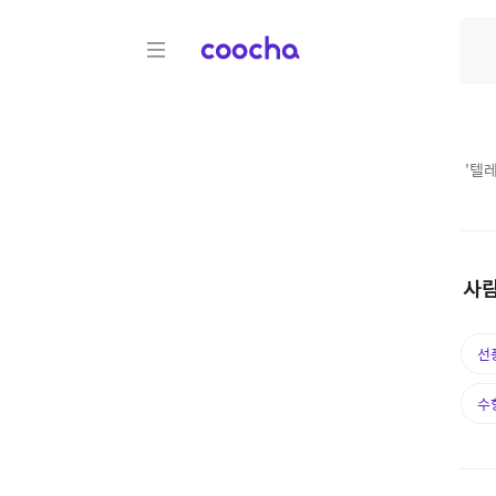
COOCHA
'
텔레
사람
선
수