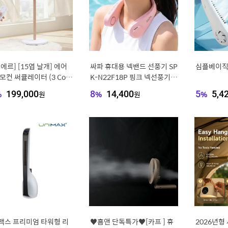
에르] [15엽 날개] 에어
싸파 휴대용 넥밴드 선풍기 SP
심플베이
모컨 써큘레이터 (3 Colo
K-N22F18P 핑크 넥선풍기/S
1)
APA FAN/포터블/넥풍기/저
%
199,000
원
8
%
14,400
원
5
%
5,4
소음/C타입/대용량배터리
맥스 프리미엄 타워형 리
♥홈앤 단독특가♥[카프 ] 휴
2026년형