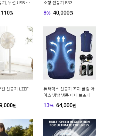
기, 무선 USB 걸
소형 선풍기 F33
 (학생 기숙사 침
,110
원
8
%
40,000
원
캠핑용)
컨 선풍기 LZEF-
듀라맥스 선풍기 조끼 쿨링 아
이스 냉방 냉풍 미니 보조배터
리 포함 22.5 고속충전 대용량
9,000
원
13
%
64,000
원