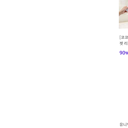
[코코
젯 리
rs 택
90
유니