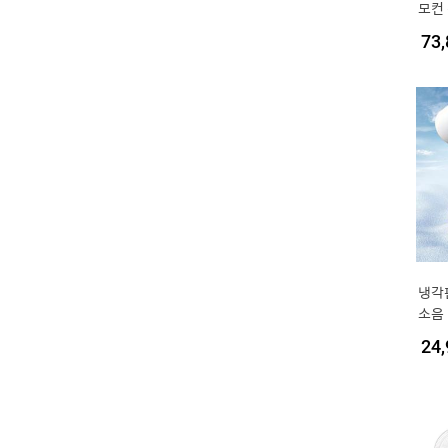
모컨 
73,
냉각
소음
탁상
24,
아이