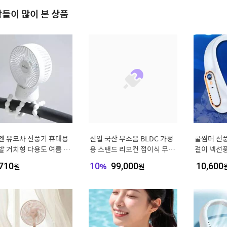
들이 많이 본 상품
젠 유모차 선풍기 휴대용
신일 국산 무소음 BLDC 가정
쿨썸머 선풍
발 거치형 다용도 여름 여
용 스탠드 리모컨 접이식 무선
걸이 넥선
MNS
선풍기 써큘레이터
710
원
10
%
99,000
원
10,600