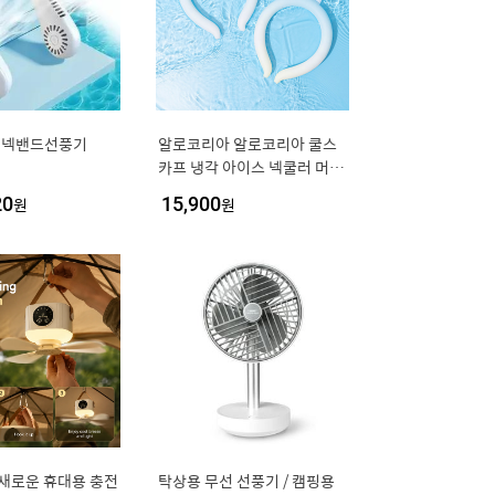
직넥밴드선풍기
알로코리아 알로코리아 쿨스
카프 냉각 아이스 넥쿨러 머플
러 얼음 목도리 NC1
20
원
15,900
원
 새로운 휴대용 충전
탁상용 무선 선풍기 / 캠핑용