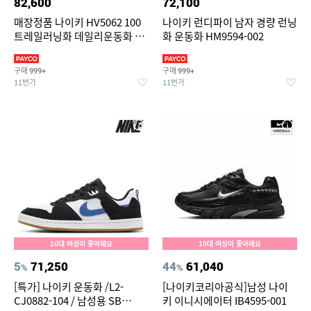
82,600
72,100
매장정품 나이키 HV5062 100
나이키 런디파이 남자 경량 런닝
트레일러닝화 데일리운동화 리
화 운동화 HM9594-002
액트X 리주버네이
구매
구매
999+
999+
11번가
11번가
10대 여성이 좋아해요
10대 여성이 좋아해요
5
71,250
44
61,040
%
%
[특가] 나이키 운동화 /L2-
[나이키코리아공식]남성 나이
CJ0882-104 / 남성용 SB
키 이니시에이터 IB4595-001