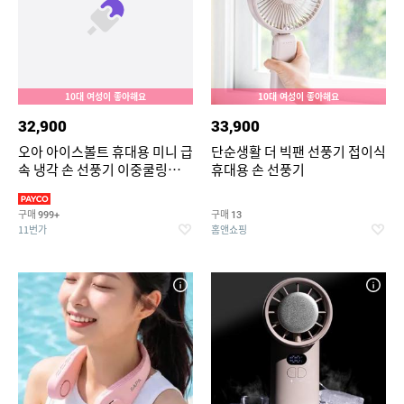
10대 여성이 좋아해요
10대 여성이 좋아해요
32,900
33,900
오아 아이스볼트 휴대용 미니 급
단순생활 더 빅팬 선풍기 접이식
속 냉각 손 선풍기 이중쿨링
휴대용 손 선풍기
BLDC 핸디 핸드 초강력 손풍기
구매
구매
999+
13
11번가
홈앤쇼핑