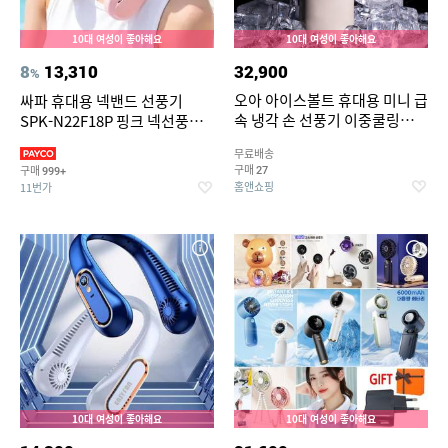
10대 여성이 좋아해요
10대 여성이 좋아해요
8
13,310
32,900
%
오아 아이스볼트 휴대용 미니 급
싸파 휴대용 넥밴드 선풍기
속 냉각 손 선풍기 이중쿨링
SPK-N22F18P 핑크 넥선풍
BLDC 핸디 핸드 손풍기
기/SAPA FAN/포터블/넥풍기/
무료배송
저소음/C타입/대용량배터리
구매
구매
27
999+
홈앤쇼핑
11번가
10대 여성이 좋아해요
10대 여성이 좋아해요