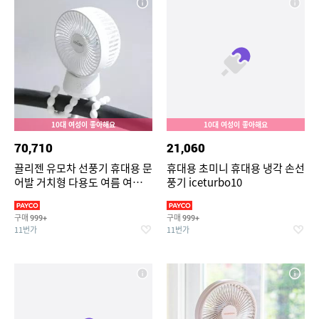
10대 여성이 좋아해요
10대 여성이 좋아해요
70,710
21,060
끌리젠 유모차 선풍기 휴대용 문
휴대용 초미니 휴대용 냉각 손선
어발 거치형 다용도 여름 여행용
풍기 iceturbo10
MNS
구매
구매
999+
999+
11번가
11번가