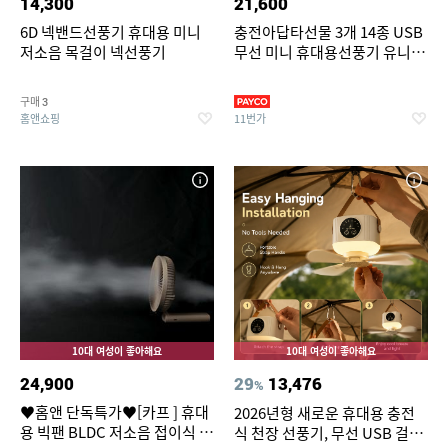
14,300
21,600
6D 넥밴드선풍기 휴대용 미니
충전아답타선물 3개 14종 USB
저소음 목걸이 넥선풍기
무선 미니 휴대용선풍기 유니영
넥밴드 손선풍기 탁상용 강품 송
풍기 터보제트팬 목걸이선풍 여
구매
3
름 단체선물 기프트 판촉물 인쇄
홈앤쇼핑
11번가
10대 여성이 좋아해요
10대 여성이 좋아해요
24,900
29
13,476
%
♥홈앤 단독특가♥[카프 ] 휴대
2026년형 새로운 휴대용 충전
용 빅팬 BLDC 저소음 접이식 손
식 천장 선풍기, 무선 USB 걸이