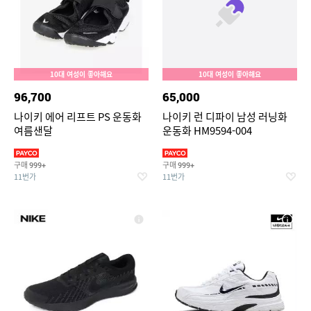
10대 여성이 좋아해요
10대 여성이 좋아해요
96,700
65,000
나이키 에어 리프트 PS 운동화
나이키 런 디파이 남성 러닝화
여름샌달
운동화 HM9594-004
구매
구매
999+
999+
11번가
11번가