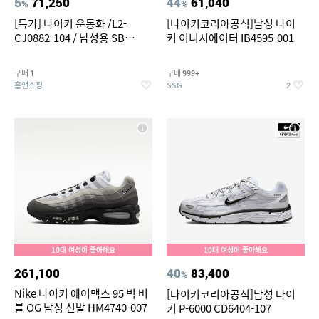
5
71,250
44
61,040
%
%
[특가] 나이키 운동화 /L2-
[나이키코리아공식]남성 나이
CJ0882-104 / 남성용 SB
키 이니시에이터 IB4595-001
ALLEYOOP SB 앨리웁 스케이
트 보드화
구매
구매
1
999+
홈앤쇼핑
SSG
2
10대 여성이 좋아해요
10대 여성이 좋아해요
261,100
40
83,400
%
Nike 나이키 에어맥스 95 빅 버
[나이키코리아공식]남성 나이
블 OG 남성 신발 HM4740-007
키 P-6000 CD6404-107