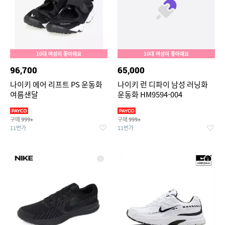
10대 여성이 좋아해요
10대 여성이 좋아해요
96,700
65,000
나이키 에어 리프트 PS 운동화
나이키 런 디파이 남성 러닝화
여름샌달
운동화 HM9594-004
구매
구매
999+
999+
11번가
11번가