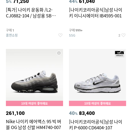
5
71,250
44
61,040
%
%
[특가] 나이키 운동화 /L2-
[나이키코리아공식]남성 나이
CJ0882-104 / 남성용 SB
키 이니시에이터 IB4595-001
ALLEYOOP SB 앨리웁 스케이
트 보드화
구매
구매
1
999+
홈앤쇼핑
SSG
2
10대 여성이 좋아해요
10대 여성이 좋아해요
261,100
40
83,400
%
Nike 나이키 에어맥스 95 빅 버
[나이키코리아공식]남성 나이
블 OG 남성 신발 HM4740-007
키 P-6000 CD6404-107