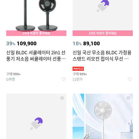
10대 여성이 좋아해요
10대 여성이 좋아해요
39
109,900
10
89,100
%
%
신일 BLDC 서큘레이터 2in1 선
신일 국산 무소음 BLDC 가정용
풍기 저소음 써큘레이터 선풍기
스탠드 리모컨 접이식 무선 선풍
air S9 SIF-CS40DG 딥그린 (리
기 써큘레이터
퍼)
구매
구매
999+
999+
G마켓
11번가