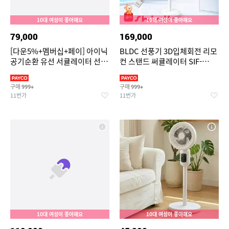
10대 여성이 좋아해요
10대 여성이 좋아해요
79,000
169,000
[다운5%+멤버십+페이] 아이닉
BLDC 선풍기 3D입체회전 리모
공기순환 유선 서큘레이터 선풍
컨 스탠드 써큘레이터 SIF-
기 iC01 리모컨 앱 기능 지원
MQ14DC
구매
구매
999+
999+
11번가
11번가
10대 여성이 좋아해요
10대 여성이 좋아해요