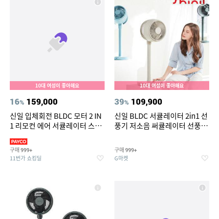
10대 여성이 좋아해요
10대 여성이 좋아해요
16
159,000
39
109,900
%
%
신일 입체회전 BLDC 모터 2 IN
신일 BLDC 서큘레이터 2in1 선
1 리모컨 에어 서큘레이터 스탠
풍기 저소음 써큘레이터 선풍기
드 선풍기 16단계 풍속
air S9 SIF-CS40BL 미스티블루
(리퍼)
구매
구매
999+
999+
11번가 쇼킹딜
G마켓