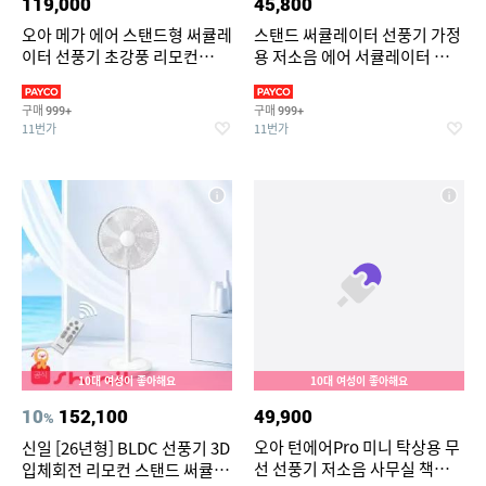
119,000
45,800
오아 메가 에어 스탠드형 써큘레
스탠드 써큘레이터 선풍기 가정
이터 선풍기 초강풍 리모컨
용 저소음 에어 서큘레이터 공기
BLDC 저소음 에어 스탠드 가정
순환기
용 서큘레이터
구매
구매
999+
999+
11번가
11번가
10대 여성이 좋아해요
10대 여성이 좋아해요
10
152,100
49,900
%
오아 턴에어Pro 미니 탁상용 무
신일 [26년형] BLDC 선풍기 3D
선 선풍기 저소음 사무실 책상
입체회전 리모컨 스탠드 써큘레