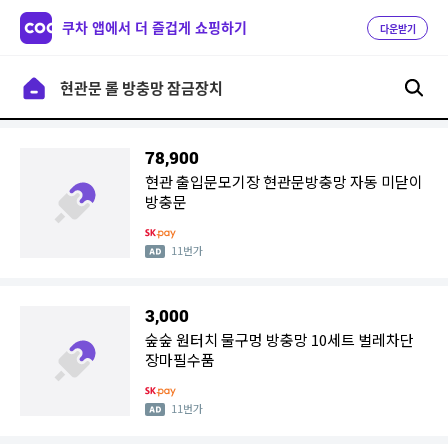
쿠차 앱에서 더 즐겁게 쇼핑하기
다운받기
78,900
현관 출입문모기장 현관문방충망 자동 미닫이
방충문
11번가
3,000
숲숲 원터치 물구멍 방충망 10세트 벌레차단
장마필수품
11번가