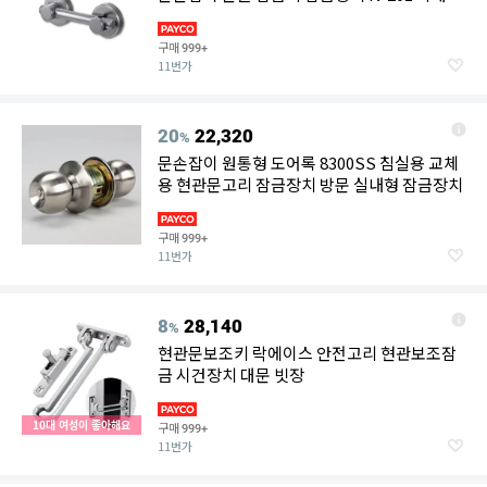
구매
999+
11번가
20
22,320
%
문손잡이 원통형 도어록 8300SS 침실용 교체
용 현관문고리 잠금장치 방문 실내형 잠금장치
구매
999+
11번가
8
28,140
%
현관문보조키 락에이스 안전고리 현관보조잠
금 시건장치 대문 빗장
10대 여성이 좋아해요
구매
999+
11번가