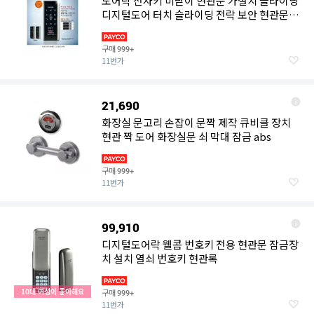
도어락 전자키 미닫이 현관문 가설치 슬라이딩
디지털도어 터치 슬라이딩 전락 보안 현관문록
도어 잠금장치
구매
999+
11번가
21,690
화장실 문고리 손잡이 문짝 제작 큐비클 장치
현관 짝 도어 화장실문 쇠 막대 잠금 abs
구매
999+
11번가
99,910
디지털도어락 웰콤 번호키 전용 현관문 잠금장
치 설치 열쇠 번호키 현관록
10대 여성이 좋아해요
구매
999+
11번가