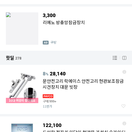
3,300
리에노 방충망잠금장치
쿠팡
핫딜
278
8
28,140
%
문안전고리 락에이스 안전고리 현관보조잠금
시건장치 대문 빗장
10대 여성이 좋아해요
구매
999+
11번가
122,100