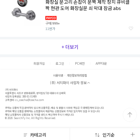
화장실 문고리 손잡이 문짝 제작 장치 큐비클
짝 현관 도어 화장실문 쇠 막대 잠금 abs
구매
999+
11번가
+ 더보기
회원가입
로그인
PC버전
APP다운
이용약관
개인정보처리방침
(주) 서치파이 사업자 정보
(주)서치파이
서울특별시 서초구 반포대로88, 반석빌딩 5층 대표이사 김태묵
사업자 등록번호: 388-81-01489
고객센터:
cs_coocha@coocha.com
쿠차는 상품에 직접 관여하지 않으며 상품주문, 배송 및 환불의 의무와 책임은 각 판매업체에 있습니다.
쿠차와 해당 상품을 판매하는 쇼핑몰에서 제공하는 상품정보와 가격은 일치하지 않을 수 있습니다.
해당 쇼핑몰에서 상품정보 및 가격을 반드시 확인하여 주시기 바랍니다.
© 2020. SearchFy Inc. All Rights Reserved.
카테고리
인기순