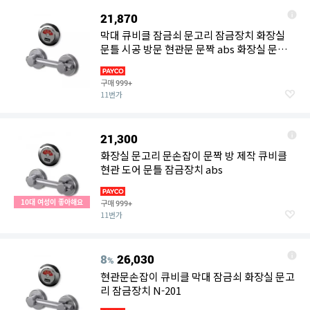
21,870
막대 큐비클 잠금쇠 문고리 잠금장치 화장실
문틀 시공 방문 현관문 문짝 abs 화장실 문손
잡이 교체비용
구매
999+
11번가
21,300
화장실 문고리 문손잡이 문짝 방 제작 큐비클
현관 도어 문틀 잠금장치 abs
10대 여성이 좋아해요
구매
999+
11번가
8
26,030
%
현관문손잡이 큐비클 막대 잠금쇠 화장실 문고
리 잠금장치 N-201