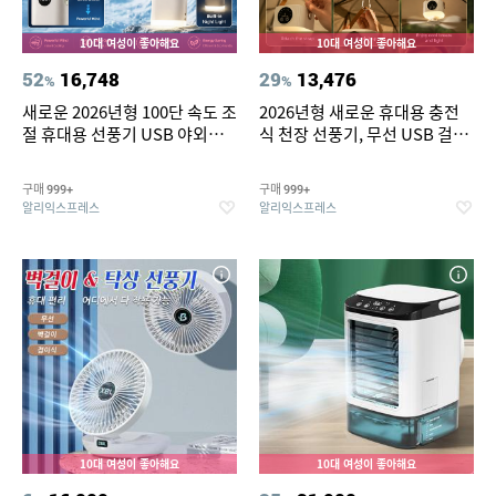
10대 여성이 좋아해요
10대 여성이 좋아해요
52
16,748
29
13,476
%
%
새로운 2026년형 100단 속도 조
2026년형 새로운 휴대용 충전
절 휴대용 선풍기 USB 야외용
식 천장 선풍기, 무선 USB 걸이
바람개비 무단계 속도 조절 소형
형 선풍기 (학생 기숙사 침대, 야
선풍기 지능형 디지털 디스플레
외 캠핑용)
구매
구매
999+
999+
이
알리익스프레스
알리익스프레스
10대 여성이 좋아해요
10대 여성이 좋아해요