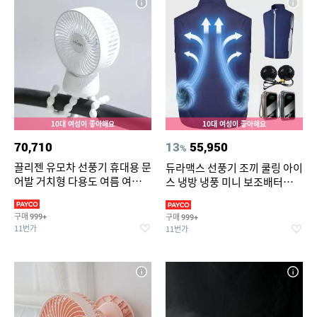
10대 여성이 좋아해요
10대 여성이 좋아해요
70,710
13
55,950
%
끌리젠 유모차 선풍기 휴대용 문
듀라맥스 선풍기 조끼 쿨링 아이
어발 거치형 다용도 여름 여행용
스 냉방 냉풍 미니 보조배터리
MNS
포함 22.5 고속충전 대용량
구매
구매
999+
999+
11번가
11번가