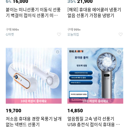
6
16,000
35
21,900
%
%
붙이는 미니선풍기 이동식 선풍
[해외] 휴대용 에어쿨러 냉풍기
기 벽걸이 접이식 선풍기 미니에
얼음 선풍기 가정용 냉방기
어컨 냉풍기 저소음냉풍기 이동
식 냉풍기
구매
구매
999+
999+
G마켓
오늘의집
10대 여성이 좋아해요
10대 여성이 좋아해요
19,700
14,850
저소음 휴대용 경량 목풍기 날개
얼음찜질 고속 냉각 선풍기
없는 넥밴드 선풍기
USB 충전식 접이식 휴대용 미