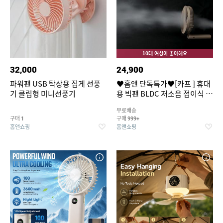
10대 여성이 좋아해요
32,000
24,900
파워팬 USB 탁상용 집게 선풍
♥홈앤 단독특가♥[카프 ] 휴대
기 클립형 미니선풍기
용 빅팬 BLDC 저소음 접이식 손
선풍기 I16cm 빅헤드 7엽날개
무료배송
5단 풍속조절
구매
구매
1
999+
홈앤쇼핑
홈앤쇼핑