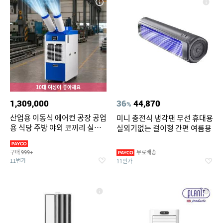
10대 여성이 좋아해요
1,309,000
36
44,870
%
산업용 이동식 에어컨 공장 공업
미니 충전식 냉각팬 무선 휴대용
용 식당 주방 야외 코끼리 실속
실외기없는 걸이형 간편 여름용
형 에어컨 2구
구매
무료배송
999+
11번가
11번가