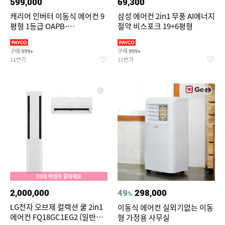
599,000
69,300
캐리어 인버터 이동식 에어컨 9
삼성 에어컨 2in1 무풍 AI에너지
평형 1등급 OAPB-
절약 비스포크 19+6평형
0090JDWSD 자가설치
구매
구매
999+
999+
11번가
11번가
10대 여성이 좋아해요
2,000,000
49
298,000
%
LG전자 오브제 컬렉션 쿨 2in1
이동식 에어컨 실외기없는 이동
에어컨 FQ18GC1EG2 (일반배
형 가정용 사무실