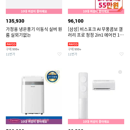
10대 여성이 좋아해요
10대 여성이 좋아해요
135,930
96,100
가정용 냉온풍기 이동식 실버 원
[삼성] 비스포크 AI 무풍콤보 갤
룸 실외기없는
러리 프로 청정 2in1 에어컨 17
평형+6평형 (에센셜 화이트/에
센셜 화이트) /
구매
구매
999+
999+
AF90H17D35WRS
11번가
11번가
10대 여성이 좋아해요
10대 여성이 좋아해요