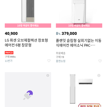
10대 여성이 좋아해요
10대 여성이 좋아해요
40,900
8
379,000
%
LG 휘센 오브제컬렉션 창호형
플랜잇 슬림형 실외기없는 이동
에어컨 6평 창문형
식에어컨 에어소닉 PAC-
9000W (제습/캠핑)
무료배송
구매
구매
999+
19
11번가
홈앤쇼핑