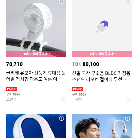
10대 여성이 좋아해요
10대 여성이 좋아해요
70,710
10
89,100
%
끌리젠 유모차 선풍기 휴대용 문
신일 국산 무소음 BLDC 가정용
어발 거치형 다용도 여름 여행용
스탠드 리모컨 접이식 무선 선풍
MNS
기 써큘레이터
구매
구매
999+
999+
11번가
11번가