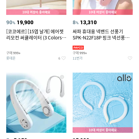
10대 여성이 좋아해요
10대 여성이 좋아해요
90
19,900
8
13,310
%
%
[코코에르] [15엽 날개] 에어젯
싸파 휴대용 넥밴드 선풍기
리모컨 써큘레이터 (3 Colors
SPK-N22F18P 핑크 넥선풍
택1)
기/SAPA FAN/포터블/넥풍기/
저소음/C타입/대용량배터리
구매
구매
999+
999+
롯데온
11번가
6
10대 여성이 좋아해요