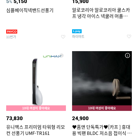
5
5,150
15,900
%
알로코리아 알로코리아 쿨스카
심플베이직넥밴드선풍기
프 냉각 아이스 넥쿨러 머플러
얼음 목도리 NC1
하이마트
11번가
10대 여성이 좋아해요
10대 여성이 좋아해요
73,830
24,900
유니맥스 프리미엄 타워형 리모
♥홈앤 단독특가♥[카프 ] 휴대
컨 선풍기 UMF-TR161
용 빅팬 BLDC 저소음 접이식 손