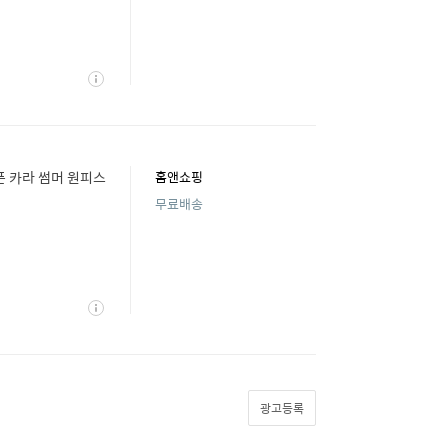
상
세
오픈 카라 썸머 원피스
홈앤쇼핑
무료배송
상
세
광고등록