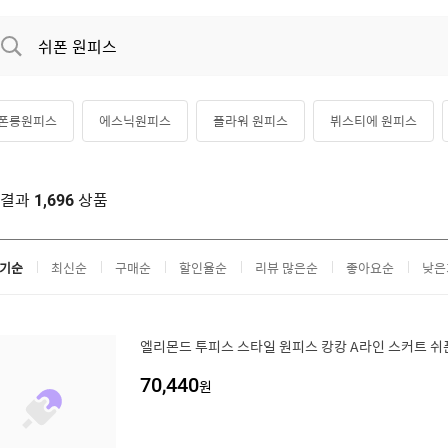
폰롱원피스
에스닉원피스
플라워 원피스
뷔스티에 원피스
츠원피스
레이스원피스
봄 쉬폰원피스
꽃무늬원피스
색결과
상품
1,696
기순
최신순
구매순
할인율순
리뷰 많은순
좋아요순
낮은
엘리몬드 투피스 스타일 원피스 캉캉 A라인 스커트 
70,440
원