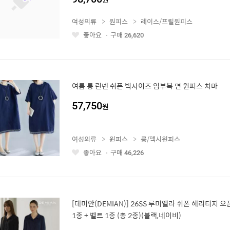
여성의류
원피스
레이스/프릴원피스
좋아요
구매
26,620
좋
아
요
여름 롱 린넨 쉬폰 빅사이즈 임부복 면 원피스 치마
57,750
원
여성의류
원피스
롱/맥시원피스
좋아요
구매
46,226
좋
아
요
[데미안(DEMIAN)] 26SS 루미엘라 쉬폰 헤리티지 
1종 + 벨트 1종 (총 2종)(블랙,네이비)