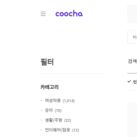
COOCHA
쉬
셔
필터
검
인
카테고리
여성의류
1,014
유아
70
생활/주방
22
언더웨어/잠옷
12