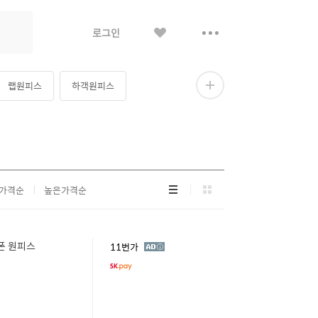
좋
더
로그인
아
보
요
기
랩원피스
하객원피스
더
보
기
리
그
가격순
높은가격순
스
리
트
드
형
형
쉬폰 원피스
광
11번가
고