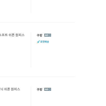
 소프트 쉬폰 원피스
광
쿠팡
고
무늬 쉬폰 원피스
광
쿠팡
고