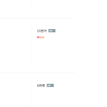
광
11번가
고
광
G마켓
고