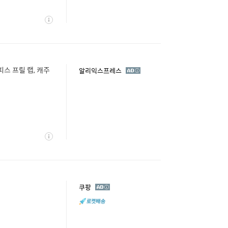
상
세
피스 프릴 랩, 캐주
광
알리익스프레스
고
상
세
광
쿠팡
고