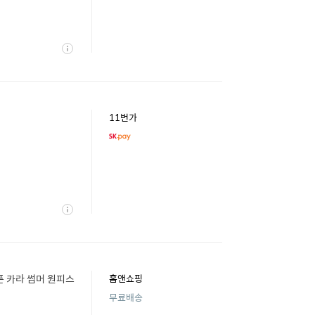
상
세
11번가
상
세
오픈 카라 썸머 원피스
홈앤쇼핑
무료배송