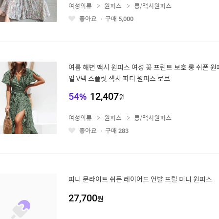
여성의류
원피스
롱/맥시원피스
좋아요
구매
5,000
좋
아
요
여름 해변 맥시 원피스 여성 꽃 프린트 보호 롱 쉬폰 원
얼 V넥 스플릿 섹시 파티 원피스 로브
54
%
12,407
원
여성의류
원피스
롱/맥시원피스
좋아요
구매
283
좋
아
요
피니 문라이트 쉬폰 레이어드 언발 프릴 미니 원피스
27,700
원