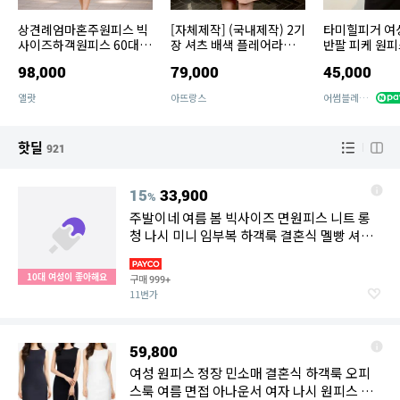
상견례엄마혼주원피스 빅
[자체제작] (국내제작) 2기
타미힐피거 여
사이즈하객원피스 60대부
장 셔츠 배색 플레어라인
반팔 피케 원
모상견례옷차림 중년여성
원피스 op15110
98,000
79,000
45,000
옷 9월하객룩 결혼식복장
앨랏
아뜨랑스
어썸블레어 컴퍼니
핫딜
921
15
33,900
%
주발이네 여름 봄 빅사이즈 면원피스 니트 롱
청 나시 미니 임부복 하객룩 결혼식 멜빵 셔츠
하객룩 반팔
10대 여성이 좋아해요
구매
999+
11번가
59,800
여성 원피스 정장 민소매 결혼식 하객룩 오피
스룩 여름 면접 아나운서 여자 나시 원피스 빅