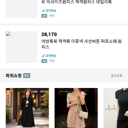
트 빅사이즈원피스 하객원피스 데일리룩
쿠팡
28,170
어반룩북 하객룩 이중넥 사선버튼 퍼프소매 원
피스
쿠팡
파워쇼핑
AD
광고등록