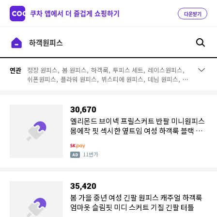
쿠차 앱에서 더 즐겁게 쇼핑하기
다운받기
정장 원피스,
봄 원피스,
하객룩,
투피스 세트,
레이스원피스,
연관
쉬폰원피스,
플라워 원피스,
뷔스티에 원피스,
데님 원피스,
미
니 원피스,
민소매원피스,
트위드 원피스,
온앤온 원피스,
케네
스레이디 원피스,
시슬리 원피스,
숩 원피스,
A라인 원피스,
럭
셔리원피스,
스트라이프 원피스,
블라우스 원피스
30,670
엘리몬드 브이넥 프릴스커트 반팔 미니원피스
몸에착 핏 섹시한 옆트임 여성 하객룩 블랙 원
피스
11번가
35,420
봄 가을 중년 여성 긴팔 원피스 캐주얼 하객룩
엄마옷 슬림핏 미디 스커트 기질 긴팔 터틀