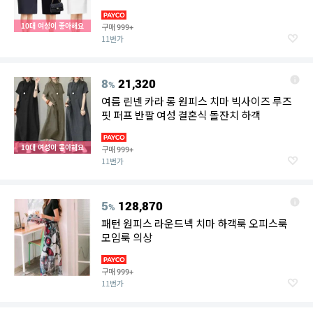
사이즈 44~88
10대 여성이 좋아해요
구매
999+
11번가
8
21,320
%
여름 린넨 카라 롱 원피스 치마 빅사이즈 루즈
핏 퍼프 반팔 여성 결혼식 돌잔치 하객
10대 여성이 좋아해요
구매
999+
11번가
5
128,870
%
패턴 원피스 라운드넥 치마 하객룩 오피스룩
모임룩 의상
구매
999+
11번가