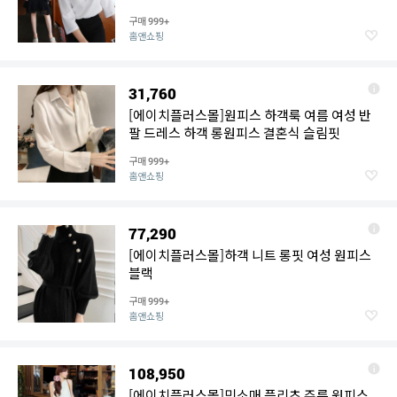
구매
999+
홈앤쇼핑
31,760
[에이치플러스몰]원피스 하객룩 여름 여성 반
팔 드레스 하객 롱원피스 결혼식 슬림핏
구매
999+
홈앤쇼핑
77,290
[에이치플러스몰]하객 니트 롱핏 여성 원피스
블랙
구매
999+
홈앤쇼핑
108,950
[에이치플러스몰]민소매 플리츠 주름 원피스