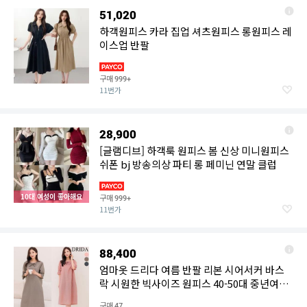
51,020
하객원피스 카라 집업 셔츠원피스 롱원피스 레
이스업 반팔
구매
999+
11번가
28,900
[글램디브] 하객룩 원피스 봄 신상 미니원피스
쉬폰 bj 방송의상 파티 롱 페미닌 연말 클럽
10대 여성이 좋아해요
구매
999+
11번가
88,400
엄마옷 드리다 여름 반팔 리본 시어서커 바스
락 시원한 빅사이즈 원피스 40-50대 중년여성
하객 상견례
구매
47