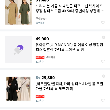
드리다 봄 가을 하객 벌룬 퍼프 모던 빅사이즈
정장 원피스 고급 40-50대 중년여성 상견례 출
근 엄마옷
구매
999+
홈앤쇼핑
49,900
유아몽드(U.R MONDE) 봄 여름 여성 정장원
피스 결혼식 하객룩 브이넥 롱 원
무료배송
11번가
8
29,350
%
[하프클럽/골피아]카라 원피스 A라인 봄 프릴
가을 하객룩 롱 체크 지퍼
11번가