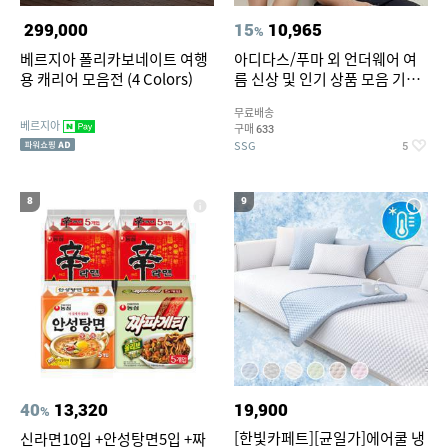
299,000
15
10,965
%
베르지아 폴리카보네이트 여행
아디다스/푸마 외 언더웨어 여
용 캐리어 모음전 (4 Colors)
름 신상 및 인기 상품 모음 기획
전 최대 77% SALE
무료배송
베르지아
구매
633
SSG
5
8
9
40
13,320
19,900
%
[한빛카페트][균일가]에어쿨 냉
신라면10입 +안성탕면5입 +짜