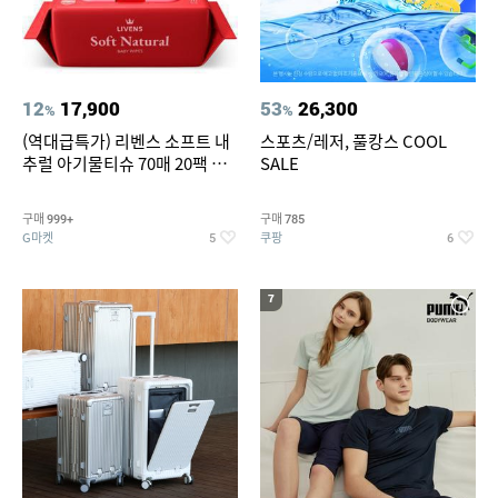
12
17,900
53
26,300
%
%
(역대급특가) 리벤스 소프트 내
스포츠/레저, 풀캉스 COOL
추럴 아기물티슈 70매 20팩 캡
SALE
형 / 70gsm 고평량
구매
구매
999+
785
G마켓
쿠팡
5
6
7