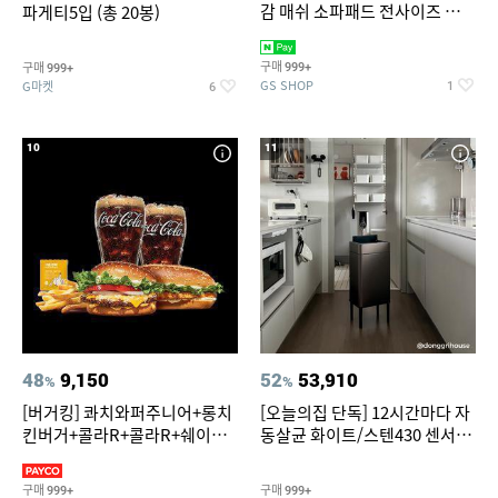
감 매쉬 소파패드 전사이즈 균일
파게티5입 (총 20봉)
가
구매
구매
999+
999+
GS SHOP
G마켓
1
6
10
11
48
9,150
52
53,910
%
%
[버거킹] 콰치와퍼주니어+롱치
[오늘의집 단독] 12시간마다 자
킨버거+콜라R+콜라R+쉐이킹
동살균 화이트/스텐430 센서휴
프라이 구운갈릭
지통 20L/30L
구매
구매
999+
999+