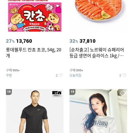
27
13,760
32
37,810
%
%
롯데웰푸드 칸쵸 초코, 54g, 20
[순차출고] 노르웨이 슈페리어
개
등급 생연어 슬라이스 1kg /
500g / 300g 항공직송
구매
구매
999+
999+
쿠팡
오늘의집
2
2
18
19