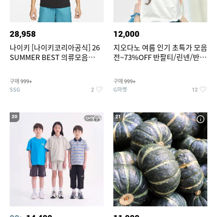
28,958
12,000
나이키 [나이키코리아공식] 26
지오다노 여름 인기 초특가 모음
SUMMER BEST 의류모음
전~73%OFF 반팔티/린넨/반바
~55% SALE
지 외
구매
구매
999+
999+
SSG
G마켓
2
12
20
21