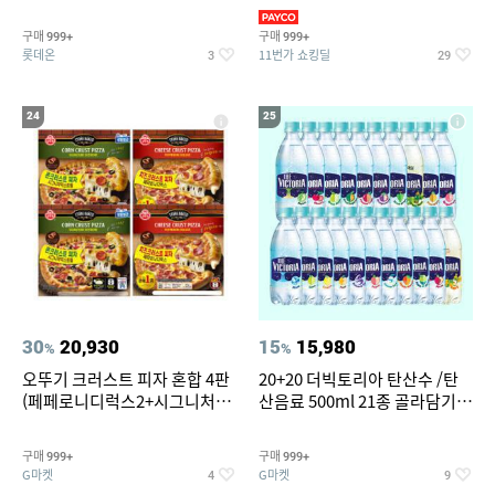
크림/베리믹스/헤이즐넛초코
복/레깅스 외 100종
구매
구매
999+
999+
롯데온
11번가 쇼킹딜
3
29
24
25
30
20,930
15
15,980
%
%
오뚜기 크러스트 피자 혼합 4판
20+20 더빅토리아 탄산수 /탄
(페페로니디럭스2+시그니처익
산음료 500ml 21종 골라담기
스트림2)
(총 2박스/분리배송)
구매
구매
999+
999+
G마켓
G마켓
4
9