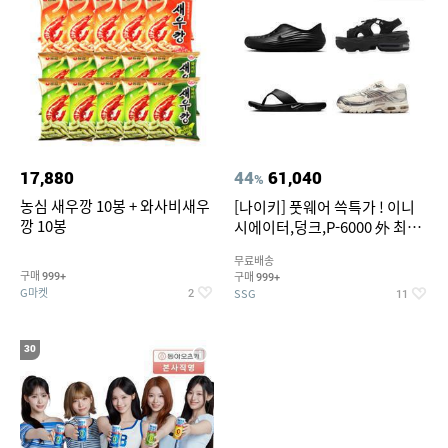
17,880
44
61,040
%
농심 새우깡 10봉 + 와사비새우
[나이키] 풋웨어 쓱특가 ! 이니
깡 10봉
시에이터,덩크,P-6000 外 최대
~50% SALE
무료배송
구매
구매
999+
999+
G마켓
SSG
2
11
30