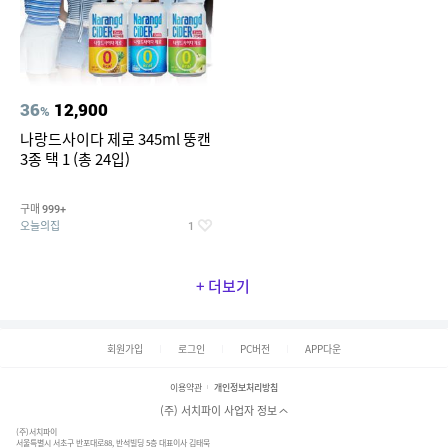
36
12,900
%
나랑드사이다 제로 345ml 뚱캔
3종 택 1 (총 24입)
구매
999+
오늘의집
1
+ 더보기
회원가입
로그인
PC버전
APP다운
이용약관
개인정보처리방침
(주) 서치파이 사업자 정보
(주)서치파이
서울특별시 서초구 반포대로88, 반석빌딩 5층 대표이사 김태묵