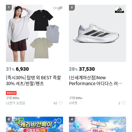
1
2
31
6,930
28
37,530
%
%
[즉시30%] 탑텐 외 BEST 즉할
(신세계마산점)New
30% 셔츠/반팔/팬츠
Performance 아디다스 러닝화
듀라모 SL2
구매
구매
999+
999+
11번가 쇼킹딜
G마켓
62
2
3
4