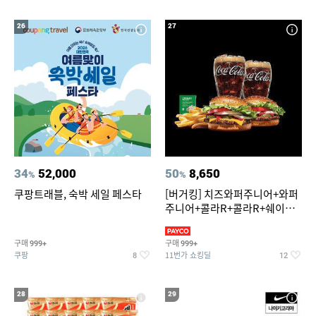
26
27
34
52,000
50
8,650
%
%
쿠팡트래블, 숙박 세일 페스타
[버거킹] 치즈와퍼주니어+와퍼
주니어+콜라R+콜라R+쉐이킹
프라이 스윗어니언
구매
구매
999+
999+
쿠팡
11번가 쇼킹딜
8
12
28
29