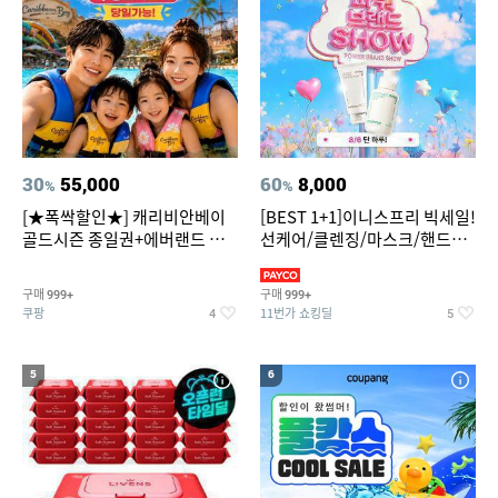
30
55,000
60
8,000
%
%
[★폭싹할인★] 캐리비안베이
[BEST 1+1]이니스프리 빅세일!
골드시즌 종일권+에버랜드 오
선케어/클렌징/마스크/핸드크
후권 대소공통
림/레티놀/PDRN/비타C/그린
구매
구매
999+
999+
쿠팡
11번가 쇼킹딜
4
5
5
6