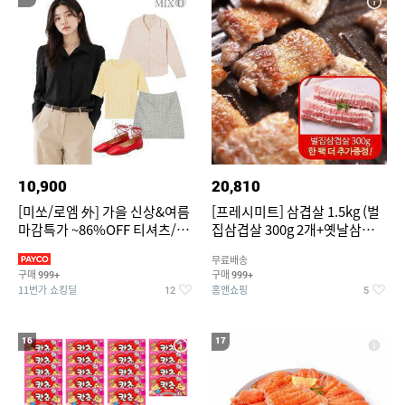
10,900
20,810
[미쏘/로엠 外] 가을 신상&여름
[프레시미트] 삼겹살 1.5kg (벌
마감특가 ~86%OFF 티셔츠/슬
집삼겹살 300g 2개+옛날삼겹살
랙스/원피스/니트/블라우스
300g 2개+벌집삼겹살300g한
무료배송
팩 추가증정)
구매
구매
999+
999+
11번가 쇼킹딜
홈앤쇼핑
12
5
16
17