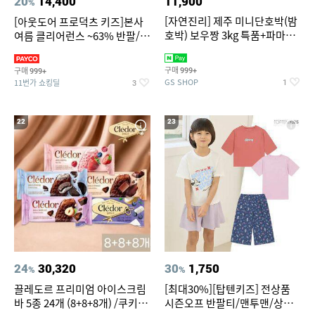
20
14,400
11,900
%
[자연진리] 제주 미니단호박(밤
[아웃도어 프로덕츠 키즈]본사
호박) 보우짱 3kg 특품+파마산
여름 클리어런스 ~63% 반팔/반
치즈 증정
바지/수영복
구매
구매
999+
999+
GS SHOP
11번가 쇼킹딜
1
3
22
23
24
30,320
30
1,750
%
%
끌레도르 프리미엄 아이스크림
[최대30%][탑텐키즈] 전상품
바 5종 24개 (8+8+8개) /쿠키앤
시즌오프 반팔티/맨투맨/상하