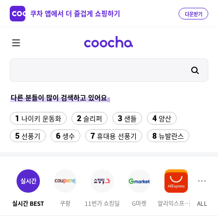
쿠차 앱에서 더 즐겁게 쇼핑하기
다운받기
다른 분들이 많이 검색하고 있어요
1
2
3
4
나이키 운동화
슬리퍼
샌들
양산
5
6
7
8
선풍기
생수
휴대용 선풍기
뉴발란스
9
10
11
Benz S600
여성실내수영복
중고음료수냉장고
12
13
14
라인댄스옷
hid 전조등
구혜선
실시간
15
16
17
미니 탁상용 선풍기
무대의상
업소용 가림막
실시간 BEST
쿠팡
11번가 쇼킹딜
G마켓
알리익스프레스
ALL
오늘
18
19
20
다마고치파라다이스
더뉴 아반떼ad
전기롤