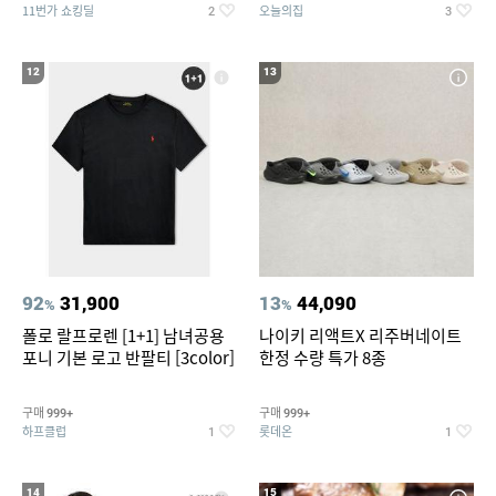
11번가 쇼킹딜
오늘의집
2
3
12
13
92
31,900
13
44,090
%
%
폴로 랄프로렌 [1+1] 남녀공용
나이키 리액트X 리주버네이트
포니 기본 로고 반팔티 [3color]
한정 수량 특가 8종
구매
구매
999+
999+
하프클럽
롯데온
1
1
14
15