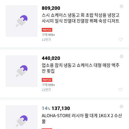
809,200
스시 쇼케이스 냉동고 회 초밥 탁상용 냉장고
사시미 일식 진열대 진열장 뷔페 숙성 디저트
구매
999+
11번가
440,020
업소용 참치 냉동고 쇼케이스 대형 매장 맥주
잔 횟집
구매
999+
11번가
14
137,130
%
ALOHA-STORE 러시아 활 대게 1KG X 2 수산
물