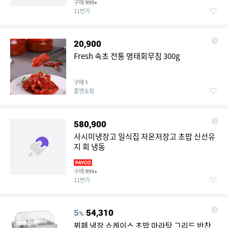
구매
999+
11번가
20,900
Fresh 속초 전통 명태회무침 300g
구매
1
홈앤쇼핑
580,900
사시미냉장고 일식집 저온저장고 초밥 신선유
지 회 냉동
구매
999+
11번가
5
54,310
%
뷔페 냉장 쇼케이스 초밥 마라탕 그리드 반찬