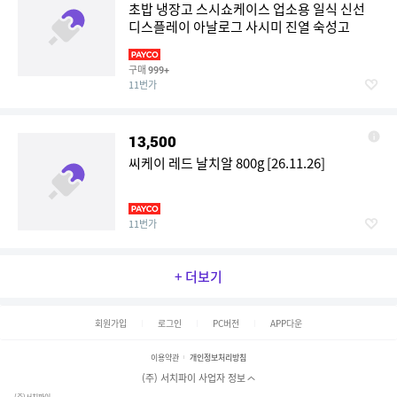
초밥 냉장고 스시쇼케이스 업소용 일식 신선
디스플레이 아날로그 사시미 진열 숙성고
구매
999+
11번가
13,500
씨케이 레드 날치알 800g [26.11.26]
11번가
+ 더보기
회원가입
로그인
PC버전
APP다운
이용약관
개인정보처리방침
(주) 서치파이 사업자 정보
(주)서치파이