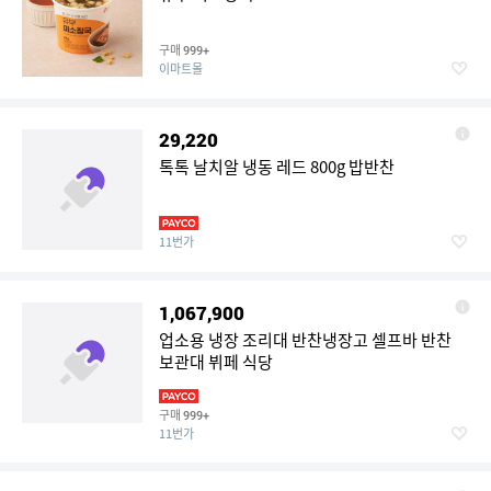
구매
999+
이마트몰
29,220
톡톡 날치알 냉동 레드 800g 밥반찬
11번가
1,067,900
업소용 냉장 조리대 반찬냉장고 셀프바 반찬
보관대 뷔페 식당
구매
999+
11번가