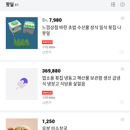
핫딜
61
5
7,980
%
느낌상점 바란 초밥 수산물 장식 일식 횟집 나
뭇잎
구매
999+
11번가
369,880
업소용 횟집 냉동고 해산물 보관함 생선 급냉
식 냉장고 식당용 살얼음
구매
999+
11번가
1,250
유부 미소장국