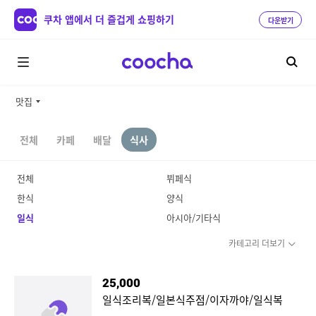
쿠차 앱에서 더 즐겁게 쇼핑하기
다운받기
맛집
전체
카페
배달
식사
전체
뷔페식
한식
양식
일식
아시아/기타식
카테고리 더보기
25,000
일식조리복/일본식주점/이자까야/일식복