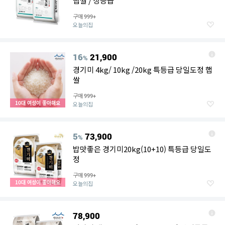
햅쌀 / 상등급
구매
999+
오늘의집
16
21,900
%
경기미 4kg/ 10kg /20kg 특등급 당일도정 햅
쌀
구매
999+
10대 여성이 좋아해요
오늘의집
5
73,900
%
밥맛좋은 경기미20kg(10+10) 특등급 당일도
정
구매
999+
10대 여성이 좋아해요
오늘의집
78,900