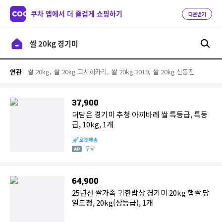
쿠차 앱에서 더 즐겁게 쇼핑하기
다운받기
쌀 20kg,
쌀 20kg 고시히카리,
쌀 20kg 2019,
쌀 20kg 신동진
연관
37,900
더담은 경기미 추청 아끼바레 쌀 특등급, 특등
급, 10kg, 1개
쿠팡
64,900
25년산 쌀가족 귀한밥상 경기미 20kg 햅쌀 당
일도정, 20kg(상등급), 1개