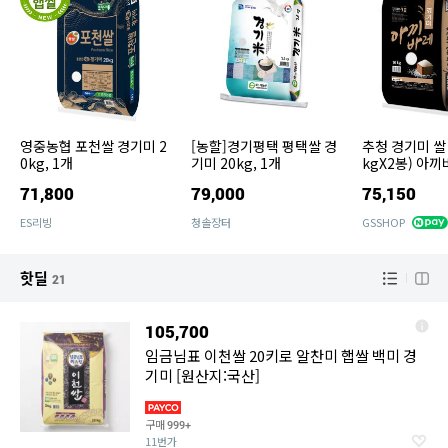
영중농협 포천쌀 경기미 2
[농할]경기평택 평택쌀 경
추청 경기미 쌀 2
0kg, 1개
기미 20kg, 1개
kgX2봉) 아
종
71,800
79,000
75,150
ES리빙
청솔장터
GSSHOP
핫딜
21
105,700
임금님표 이천쌀 20키로 알찬미 햅쌀 백미 경
기미 [원산지:국산]
구매
999+
11번가