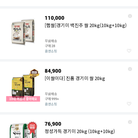
110,000
[햅쌀]경기미 백진주 쌀 20kg(10kg+10kg)
무료배송
구매
28
홈앤쇼핑
84,900
[이쌀이다] 진품 경기미 쌀 20kg
무료배송
구매
10대 여성이 좋아해요
999+
홈앤쇼핑
76,900
정성가득 경기미 20kg (10kg+10kg)