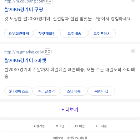
http://m.coupang.com
광고
쌀20KG경기미 쿠팡
갓 도정한 쌀20KG경기미, 신선함과 찰진 밥맛을 쿠팡에서 경험하세요.
와우회원혜택
첫구매할인
로켓배송
로켓프레시
http://m.gmarket.co.kr
광고
쌀20KG경기미 G마켓
쌀20KG경기미 주말까지 매일매일 빠른배송, 오늘 주문 내일도착 스타배
송
G마켓베스트
슈퍼딜특가
스타배송
꼭멤버십
+ 더보기
회원가입
로그인
PC버전
APP다운
이용약관
개인정보처리방침