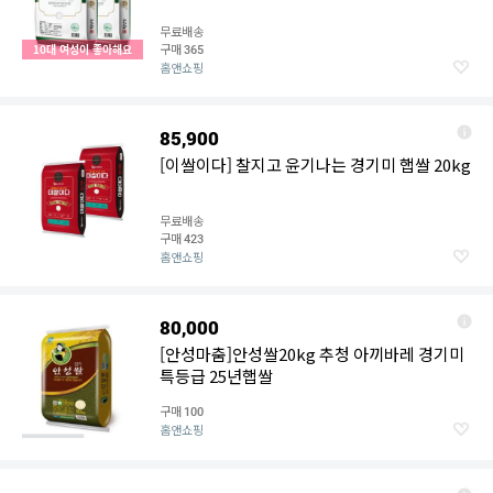
무료배송
구매
10대 여성이 좋아해요
365
홈앤쇼핑
85,900
[이쌀이다] 찰지고 윤기나는 경기미 햅쌀 20kg
무료배송
구매
423
홈앤쇼핑
80,000
[안성마춤]안성쌀20kg 추청 아끼바레 경기미
특등급 25년햅쌀
구매
100
홈앤쇼핑