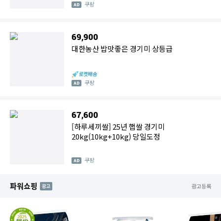
쿠팡
69,900
대한농산 밥맛좋은 경기미 상등급
쿠팡
67,600
[하루세끼쌀] 25년 햅쌀 경기미
20kg(10kg+10kg) 당일도정
쿠팡
파워쇼핑
AD
광고등록