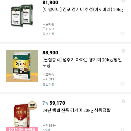
81,900
[이쌀이다] 김포 경기미 추청(아끼바레) 20kg
무료배송
구매
537
홈앤쇼핑
88,900
[쌀집총각] 넘주기 아까운 경기미 20kg/당일
도정
무료배송
구매
319
홈앤쇼핑
7
59,170
%
24년 햅쌀 진품 경기미 20kg 상등급쌀
구매
999+
10대 여성이 좋아해요
G마켓