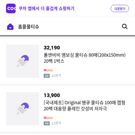
쿠차 앱에서 더 즐겁게 쇼핑하기
다운받기
32,190
폴앤비비 엠보싱 물티슈 80매(200x150mm)
20팩 1박스
11번가
13,900
[국내제조] Original 땡큐 물티슈 100매 캡형
20팩 대용량 플레인 갓성비 저자극
11번가