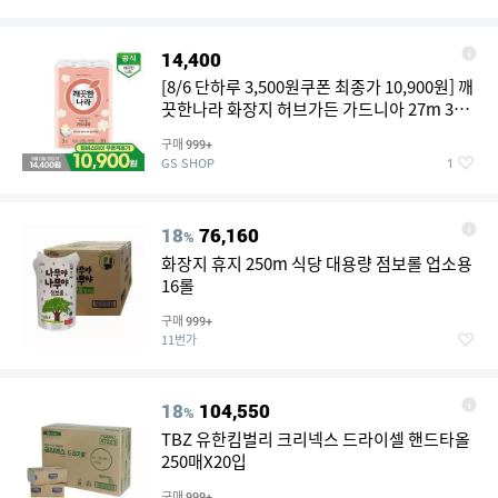
14,400
[8/6 단하루 3,500원쿠폰 최종가 10,900원] 깨
끗한나라 화장지 허브가든 가드니아 27m 30
롤
구매
999+
GS SHOP
1
18
76,160
%
화장지 휴지 250m 식당 대용량 점보롤 업소용
16롤
구매
999+
11번가
18
104,550
%
TBZ 유한킴벌리 크리넥스 드라이셀 핸드타올
250매X20입
구매
999+