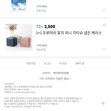
구매
999+
오늘의집
72
2,500
%
1+1 두루마리 휴지 미니 각티슈 냅킨 케이스
구매
999+
오늘의집
회원가입
로그인
PC버전
APP다운
이용약관
개인정보처리방침
(주) 서치파이 사업자 정보
(주)서치파이
서울특별시 서초구 반포대로88, 반석빌딩 5층 대표이사 김태묵
사업자 등록번호: 388-81-01489
고객센터:
cs_coocha@coocha.com
쿠차는 상품에 직접 관여하지 않으며 상품주문, 배송 및 환불의 의무와 책임은 각 판매업체에 있습니다.
쿠차와 해당 상품을 판매하는 쇼핑몰에서 제공하는 상품정보와 가격은 일치하지 않을 수 있습니다.
해당 쇼핑몰에서 상품정보 및 가격을 반드시 확인하여 주시기 바랍니다.
© 2020. SearchFy Inc. All Rights Reserved.