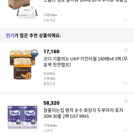
구매
999+
오늘의집
인기
가 많은 추천 상품이에요.
17,160
코디 기름먹는 UKP 키친타월 140매x4 3팩 (무
표백 천연펄프)
무료배송
구매
992
홈앤쇼핑
58,320
잘풀리는집 명작 순수 화장지 두루마리 휴지
30M 30롤 2팩 GST MNS
구매
999+
11번가