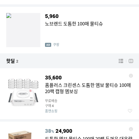
5,960
노브랜드 도톰한 100매 물티슈
쿠팡
핫딜
2
35,600
홈플러스 크린센스 도톰한 엠보 물티슈 100매
20팩 캡형 엠보싱
무료배송
구매
4
홈앤쇼핑
38
24,900
%
도톰한 엠보 물티슈 100매 20팩 두꺼운 대용량