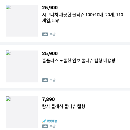
25,900
시그니처 깨끗한 물티슈 100+10매, 20개, 110
개입, 55g
쿠팡
25,900
홈플러스 도톰한 엠보 물티슈 캡형 대용량
쿠팡
7,890
탐사 클래식 물티슈 캡형
쿠팡