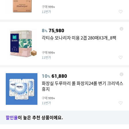
구매
999+
11번가
8
75,980
%
각티슈 모나리자 미용 2겹 280매X3개_8팩
구매
999+
11번가
10
61,880
%
화장실 두루마리 롤 화장지24롤 변기 크리넥스
휴지
구매
999+
11번가
할인율
이 높은 추천 상품이에요.