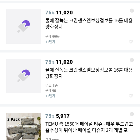
75
11,020
%
물에 잘녹는 크린센스엠보싱점보롤 16롤 대용
량화장지
구매
999+
11번가
75
11,020
%
물에 잘녹는 크린센스엠보싱점보롤 16롤 대용
량화장지
무료배송
구매
90
11번가
75
5,917
%
TEMU 총 1560매 페이셜 티슈 - 매우 부드럽고
흡수성이 뛰어난 페이셜 티슈지 3개 개별 포장,
부드럽고 두꺼운 페이셜 티슈지, 민감성 피부
구매