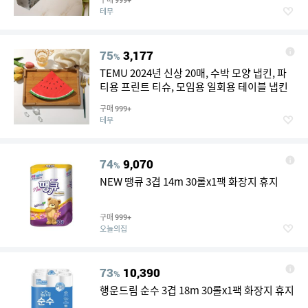
999+
용으로 두껍고 튼튼함, 주방, 욕실, 거실, 가정
테무
용 휴지, 고품질 계절용 범용 페이셜 티슈지
75
3,177
%
TEMU 2024년 신상 20매, 수박 모양 냅킨, 파
티용 프린트 티슈, 모임용 일회용 테이블 냅킨
구매
999+
테무
74
9,070
%
NEW 땡큐 3겹 14m 30롤x1팩 화장지 휴지
구매
999+
오늘의집
73
10,390
%
행운드림 순수 3겹 18m 30롤x1팩 화장지 휴지