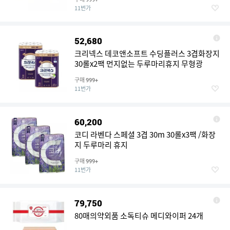
11번가
52,680
크리넥스 데코앤소프트 수딩플러스 3겹화장지
30롤x2팩 먼지없는 두루마리휴지 무형광
구매
999+
11번가
60,200
코디 라벤다 스페셜 3겹 30m 30롤x3팩 /화장
지 두루마리 휴지
구매
999+
11번가
79,750
80매의약외품 소독티슈 메디와이퍼 24개