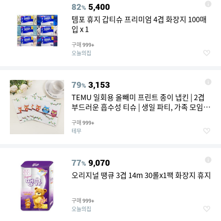
82
5,400
%
템포 휴지 갑티슈 프리미엄 4겹 화장지 100매
입 x 1
구매
999+
오늘의집
79
3,153
%
TEMU 일회용 올빼미 프린트 종이 냅킨 | 2겹
부드러운 흡수성 티슈 | 생일 파티, 가족 모임
및 카페를 위한 만화 디자인 | 고품질 장식 테이
구매
999+
블웨어, 종이 냅킨 장식
테무
77
9,070
%
오리지널 땡큐 3겹 14m 30롤x1팩 화장지 휴지
구매
999+
오늘의집