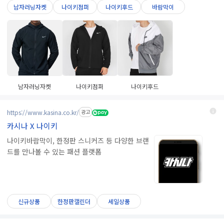
남자러닝자켓
나이키점퍼
나이키후드
바람막이
남자러닝자켓
나이키점퍼
나이키후드
https://www.kasina.co.kr/
광고
카시나 X 나이키
나이키바람막이, 한정판 스니커즈 등 다양한 브랜
드를 만나볼 수 있는 패션 플랫폼
신규상품
한정판캘린더
세일상품