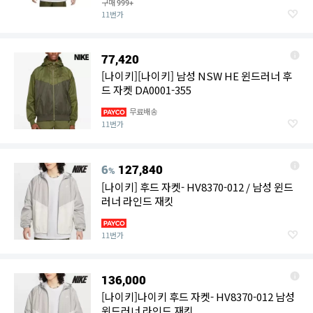
구매
999+
11번가
77,420
[나이키][나이키] 남성 NSW HE 윈드러너 후
드 자켓 DA0001-355
무료배송
11번가
6
127,840
%
[나이키] 후드 자켓- HV8370-012 / 남성 윈드
러너 라인드 재킷
11번가
136,000
[나이키]나이키 후드 자켓- HV8370-012 남성
윈드러너 라인드 재킷