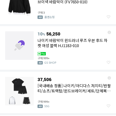
브이넥 바람막이 (FV7650-010)
구매
3
홈앤쇼핑
10
56,250
%
나이키 바람막이 윈드러너 루즈 우븐 후드 자
켓 여성 블랙 HJ1183-010
구매
999+
GS SHOP
37,506
[국내배송 정품] 나이키/아디다스 저지티/반팔
티/쇼츠/트랙탑/윈드브레이커/세트/단체복/
인기의류 모음
구매
999+
SSG