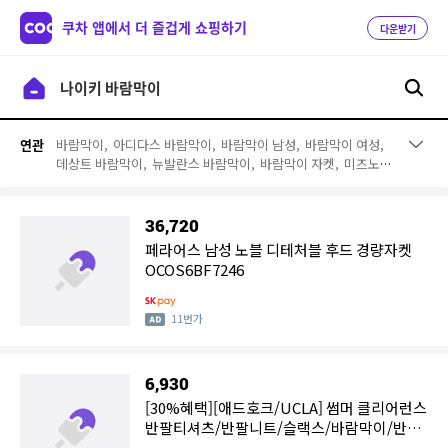
쿠차 앱에서 더 즐겁게 쇼핑하기
다운받기
바람막이,
아디다스 바람막이,
바람막이 남성,
바람막이 여성,
연관
데상트 바람막이,
뉴발란스 바람막이,
바람막이 자켓,
미즈노
바람막이,
노스페이스 바람막이,
k2 바람막이,
리복 바람막이,
푸마 바람막이,
디스커버리 바람막이,
조던 바람막이,
블랙야크
바람막이,
초경량 바람막이,
스톤아일랜드 바람막이,
폴로 바람
36,720
막이,
밀레 바람막이,
르꼬끄 바람막이
페라어스 남성 노블 디테처블 후드 경량자켓
OCOS6BF7246
11번가
6,930
[30%혜택][애드호크/UCLA] 썸머 클리어런스
반팔티셔츠/반팔니트/슬랙스/바람막이/반바
지 BEST 모음