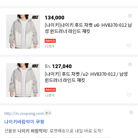
134,000
[나이키]나이키 후드 자켓 u6- HV8370-012 남
성 윈드러너 라인드 재킷
11번가
5
127,040
%
[나이키] 후드 자켓 /u2- HV8370-012 / 남성
윈드러너 라인드 재킷
11번가
http://m.coupang.com
광고
나이키바람막이 쿠팡
선물용
나이키 바람막이
! 로켓배송으로 내일 바로 도착!