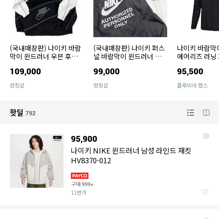
(국내매장판) 나이키 바람
(국내매장판) 나이키 퍼스
나이키 바람막
막이 윈드러너 우븐 후드
널 바람막이 윈드러너 풀
에어리즈 러닝 
자켓
집 우븐 자켓 HJ8117
블랙 FN4003-
109,000
99,000
95,500
런칭샵
런칭샵
플루비아 랩스
핫딜
792
95,900
나이키 NIKE 윈드러너 남성 라인드 재킷
HV8370-012
구매
999+
11번가