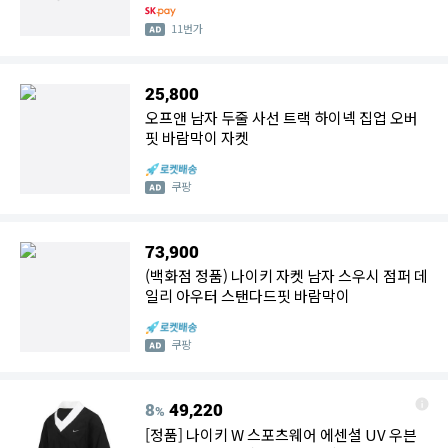
11번가
25,800
오프앤 남자 두줄 사선 트랙 하이넥 집업 오버
핏 바람막이 자켓
쿠팡
73,900
(백화점 정품) 나이키 자켓 남자 스우시 점퍼 데
일리 아우터 스탠다드핏 바람막이
쿠팡
8
49,220
%
[정품] 나이키 W 스포츠웨어 에센셜 UV 우븐