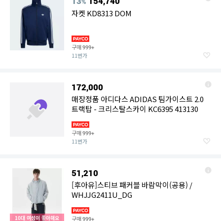
13
154,740
%
자켓 KD8313 DOM
구매
999+
11번가
172,000
매장정품 아디다스 ADIDAS 팀가이스트 2.0
트랙탑 - 크리스탈스카이 KC6395 413130
구매
999+
11번가
51,210
[후아유]스티브 패커블 바람막이(공용) /
WHJJG2411U_DG
10대 여성이 좋아해요
구매
999+