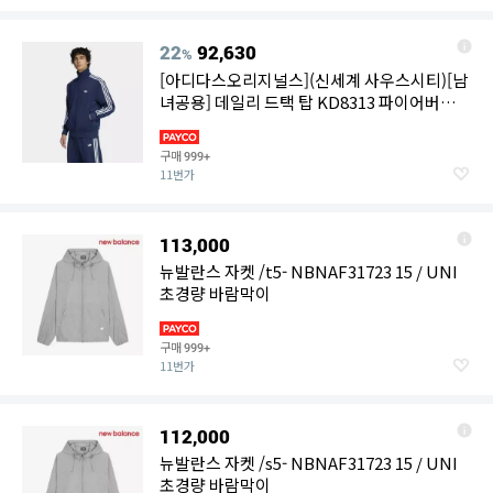
22
92,630
%
[아디다스오리지널스](신세계 사우스시티)[남
녀공용] 데일리 드택 탑 KD8313 파이어버드
트랙 탑
구매
999+
11번가
113,000
뉴발란스 자켓 /t5- NBNAF31723 15 / UNI
초경량 바람막이
구매
999+
11번가
112,000
뉴발란스 자켓 /s5- NBNAF31723 15 / UNI
초경량 바람막이