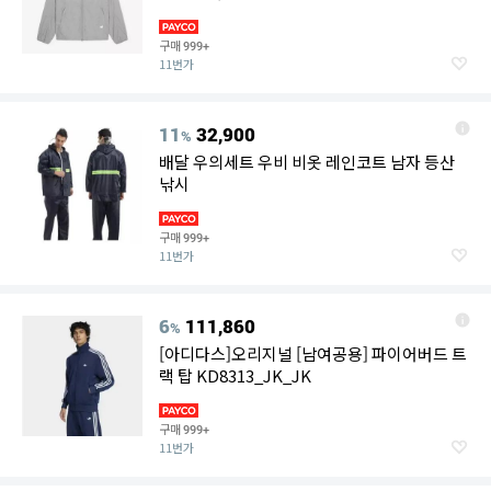
구매
999+
11번가
11
32,900
%
배달 우의세트 우비 비옷 레인코트 남자 등산
낚시
구매
999+
11번가
6
111,860
%
[아디다스]오리지널 [남여공용] 파이어버드 트
랙 탑 KD8313_JK_JK
구매
999+
11번가