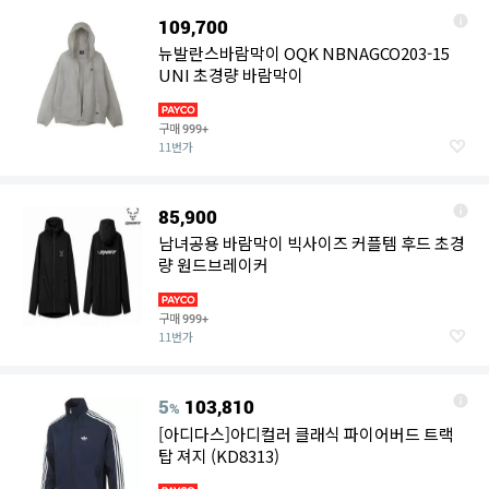
109,700
뉴발란스바람막이 OQK NBNAGCO203-15
UNI 초경량 바람막이
구매
999+
11번가
85,900
남녀공용 바람막이 빅사이즈 커플템 후드 초경
량 원드브레이커
구매
999+
11번가
5
103,810
%
[아디다스]아디컬러 클래식 파이어버드 트랙
탑 져지 (KD8313)