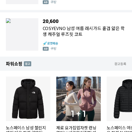
쿠팡
20,600
COSYEVNO 남성 여름 래시가드 홑겹 얇은 학
생 캐주얼 루즈핏 코트
쿠팡
파워쇼핑
AD
광고등록
노스페이스 남성 챌린지
제로 요가집업자켓 런닝
노스페이스 여