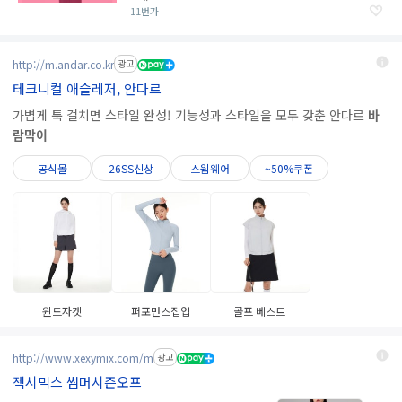
11번가
http://m.andar.co.kr
광고
테크니컬 애슬레저, 안다르
가볍게 툭 걸치면 스타일 완성! 기능성과 스타일을 모두 갖춘 안다르
바
람막이
공식몰
26SS신상
스윔웨어
~50%쿠폰
윈드자켓
퍼포먼스집업
골프 베스트
http://www.xexymix.com/m
광고
젝시믹스 썸머시즌오프