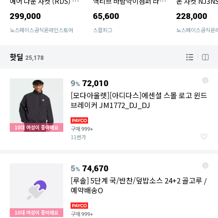
에어 다운 자켓 (RDS) NJ
액티브 바람막이점퍼 라인
온 자켓 NJ3NS
1DR74A
자켓 1+1
299,000
65,600
228,000
노스페이스공식온라인스토어
스컬피그
노스페이스공식온
핫딜
25,178
9
72,010
%
[모다아울렛][아디다스]에센셜 스몰 로고 윈드
브레이커 JM1772_DJ_DJ
10대 여성이 좋아해요
구매
999+
11번가
5
74,670
%
[루솔] 5단계 국/반찬/덮밥소스 24+2 골고루 /
예약배송O
10대 여성이 좋아해요
구매
999+