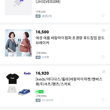
(JH31VE010M)
구매
229
홈앤쇼핑
16,500
여성 여름 바람막이점퍼 초경량 후드집업 윈드
브레이커
구매
999+
G마켓
16,920
[keds/아디다스/휠라]바람막이자켓/캔버스
화/티셔츠/팬츠/스커트
구매
999+
GS SHOP