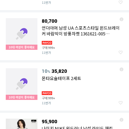
11번가
80,700
언더아머 남성 UA 스포츠스타일 윈드브레이
커 바람막이 방풍자켓 1361621-005
1361621005-EDM 132118
10대 여성이 좋아해요
구매
999+
11번가
10
35,820
%
몬타요술테이프 2세트
10대 여성이 좋아해요
구매
999+
11번가
95,900
나이키 NIKE 윈드러너 남성 라인드 재킷