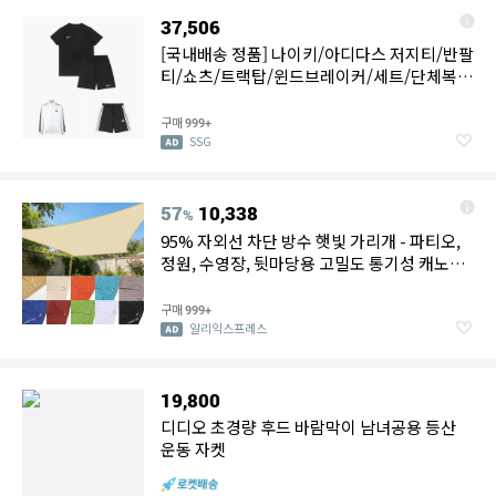
37,506
[국내배송 정품] 나이키/아디다스 저지티/반팔
티/쇼츠/트랙탑/윈드브레이커/세트/단체복/
인기의류 모음
구매
999+
SSG
57
10,338
%
95% 자외선 차단 방수 햇빛 가리개 - 파티오,
정원, 수영장, 뒷마당용 고밀도 통기성 캐노피,
스테인리스로 바람막이
구매
999+
알리익스프레스
19,800
디디오 초경량 후드 바람막이 남녀공용 등산
운동 자켓