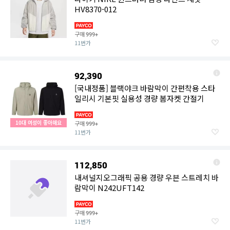
HV8370-012
구매
999+
11번가
92,390
[국내정품] 블랙야크 바람막이 간편착용 스타
일리시 기본핏 실용성 경량 봄자켓 간절기
10대 여성이 좋아해요
구매
999+
11번가
112,850
내셔널지오그래픽 공용 경량 우븐 스트레치 바
람막이 N242UFT142
구매
999+
11번가