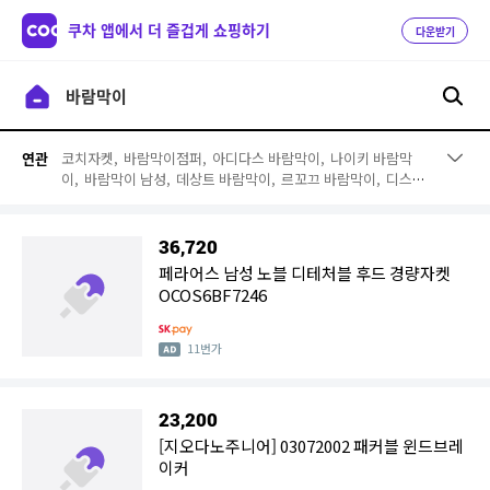
쿠차 앱에서 더 즐겁게 쇼핑하기
다운받기
코치자켓,
바람막이점퍼,
아디다스 바람막이,
나이키 바람막
연관
이,
바람막이 남성,
데상트 바람막이,
르꼬끄 바람막이,
디스커
버리 바람막이,
휠라 바람막이,
푸마 바람막이,
노스페이스 바
람막이,
아이더 바람막이,
바람막이자켓,
올드스쿨바람막이,
초경량 바람막이,
바람막이 여성,
아노락,
윈드자켓,
k2 바람막
36,720
이,
키즈 바람막이
페라어스 남성 노블 디테처블 후드 경량자켓
OCOS6BF7246
11번가
23,200
[지오다노주니어] 03072002 패커블 윈드브레
이커