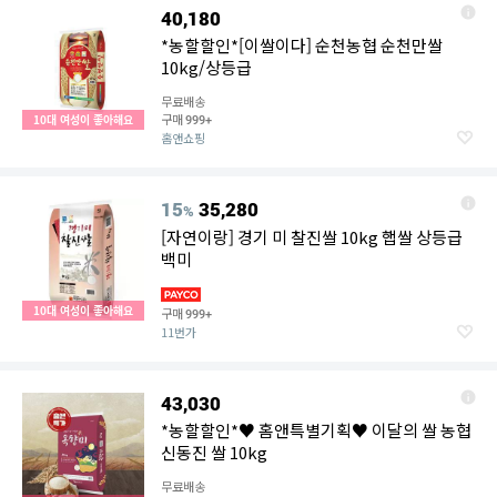
40,180
*농할할인*[이쌀이다] 순천농협 순천만쌀
10kg/상등급
무료배송
구매
10대 여성이 좋아해요
999+
홈앤쇼핑
15
35,280
%
[자연이랑] 경기 미 찰진쌀 10kg 햅쌀 상등급
백미
10대 여성이 좋아해요
구매
999+
11번가
43,030
*농할할인*♥ 홈앤특별기획♥ 이달의 쌀 농협
신동진 쌀 10kg
무료배송