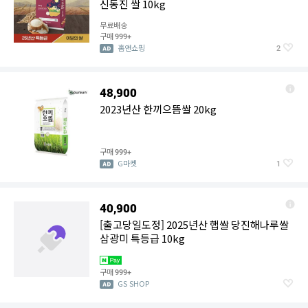
신동진 쌀 10kg
무료배송
구매
999+
홈앤쇼핑
2
48,900
2023년산 한끼으뜸쌀 20kg
구매
999+
G마켓
1
40,900
[출고당일도정] 2025년산 햅쌀 당진해나루쌀
삼광미 특등급 10kg
구매
999+
GS SHOP