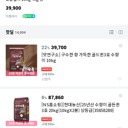
급
39,900
미풍라이스센터
핫딜
14,004
22
39,700
%
[맛연구소] 구수한 향 가득한 골드퀸3호 수향
미 10kg
10대 여성이 좋아해요
구매
999+
11번가
8
87,860
%
[NS홈쇼핑][현대농산]25년산 수향미 골든퀸
3호 20kg(10kgX2봉) 상등급[35858289]
10대 여성이 좋아해요
구매
999+