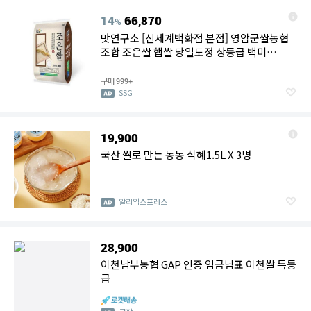
14
66,870
%
맛연구소 [신세계백화점 본점] 영암군쌀농협
조합 조은쌀 햅쌀 당일도정 상등급 백미
20kg(10kg*2)
구매
999+
SSG
19,900
국산 쌀로 만든 동동 식혜1.5L X 3병
알리익스프레스
28,900
이천남부농협 GAP 인증 임금님표 이천쌀 특등
급