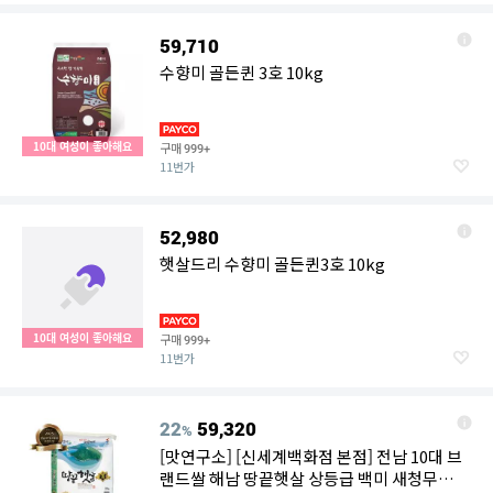
59,710
수향미 골든퀸 3호 10kg
10대 여성이 좋아해요
구매
999+
11번가
52,980
햇살드리 수향미 골든퀸3호 10kg
10대 여성이 좋아해요
구매
999+
11번가
22
59,320
%
[맛연구소] [신세계백화점 본점] 전남 10대 브
랜드쌀 해남 땅끝햇살 상등급 백미 새청무