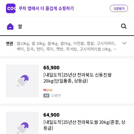
쿠차 앱에서 더 즐겁게 쇼핑하기
다운받기
쌀10kg,
쌀 20kg,
쌀4kg,
쌀5kg,
이천쌀,
햅쌀,
고시히카리,
연관
백미,
잡곡,
현미,
흑미,
햇반,
즉석밥,
고시히카리쌀 10kg,
경
기미,
여주쌀,
찹쌀,
쌀눈쌀,
지리산메뚜기쌀,
철원오대쌀
65,900
[내일도착]25년산 전라북도 신동진쌀
20kg(단일품종, 상등급)
11번가
64,900
[내일도착]25년산 전라북도쌀 20kg(혼합, 상
등급)