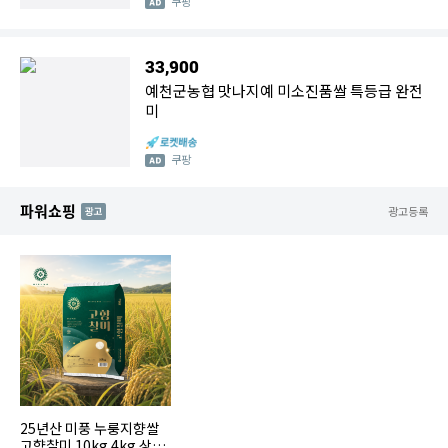
쿠팡
33,900
예천군농협 맛나지예 미소진품쌀 특등급 완전
미
쿠팡
파워쇼핑
AD
광고등록
25년산 미풍 누룽지향쌀
고향찰미 10kg 4kg 상등