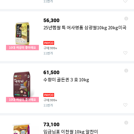
11번가
56,300
25년햅쌀 특 어사명품 삼광쌀10kg 20kg미곡
10대 여성이 좋아해요
구매
999+
11번가
61,500
수향미 골든퀸３호 10kg
10대 여성이 좋아해요
구매
999+
11번가
73,100
임금님표 이천쌀 10kg 알찬미