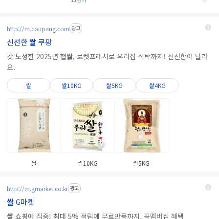
http://m.coupang.com
광고
신선한
쌀
쿠팡
갓 도정한 2025년 햅
쌀
, 로켓프레시로 우리집 식탁까지! 신선함이 달라
요.
쌀
쌀10KG
쌀5KG
쌀4KG
쌀
쌀10KG
쌀5KG
http://m.gmarket.co.kr
광고
쌀
G마켓
쌀
쇼핑에 집중! 최대 5% 적립에 무료반품까지, 꼭멤버십 혜택