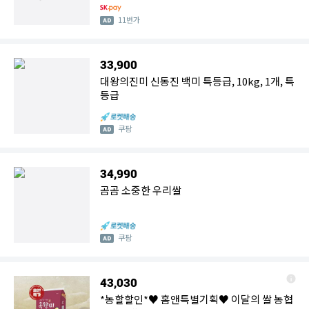
11번가
33,900
대왕의진미 신동진 백미 특등급, 10kg, 1개, 특
등급
쿠팡
34,990
곰곰 소중한 우리쌀
쿠팡
43,030
*농할할인*♥ 홈앤특별기획♥ 이달의 쌀 농협