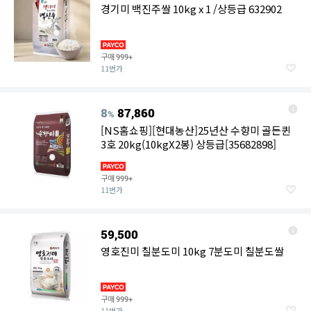
경기미 백진주쌀 10kg x 1 /상등급 632902
구매
999+
11번가
8
87,860
%
[NS홈쇼핑][현대농산]25년산 수향미 골든퀸
3호 20kg(10kgX2봉) 상등급[35682898]
구매
999+
11번가
59,500
영호진미 칠분도미 10kg 7분도미 칠분도쌀
구매
999+
11번가