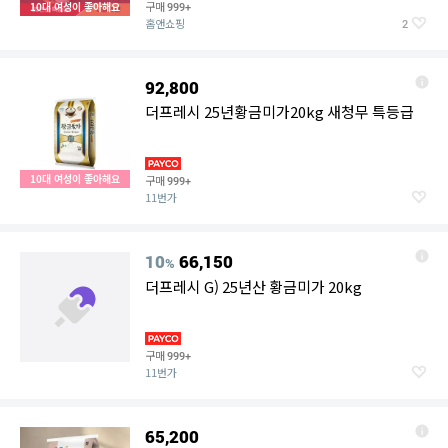
구매
10대 여성이 좋아해요
999+
홈앤쇼핑
2
92,800
더프레시 25년황금미가20kg 새청무 특등급
10대 여성이 좋아해요
구매
999+
11번가
10
66,150
%
더프레시 G) 25년산 황금미가 20kg
구매
999+
11번가
65,200