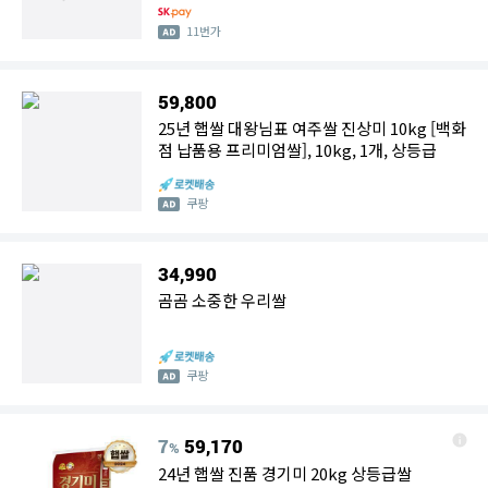
11번가
59,800
25년 햅쌀 대왕님표 여주쌀 진상미 10kg [백화
점 납품용 프리미엄쌀], 10kg, 1개, 상등급
쿠팡
34,990
곰곰 소중한 우리쌀
쿠팡
7
59,170
%
24년 햅쌀 진품 경기미 20kg 상등급쌀