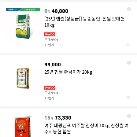
6
48,880
%
[25년 햅쌀(상등급)] 동송농협_철원 오대쌀
10kg
구매
999+
11번가
99,000
25년 햅쌀 황금미가 20kg
구매
999+
11번가
15
73,330
%
여주 대왕님표 여주쌀 진상미 10kg 진상쌀 여
주시농협 햅쌀