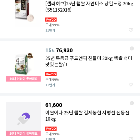
[셀러허브]25년 햅쌀 자연미소 당일도정 20kg
(S51152016)
구매
999+
11번가
15
76,930
%
25년 특등급 푸드앤픽 친들미 20kg 햅쌀 백미
맛있는쌀/J
10대 여성이 좋아해요
구매
999+
11번가
61,600
이쌀이다 25년 햅쌀 김제농협 지평선 신동진
10kg
10대 여성이 좋아해요
구매
999+
11번가