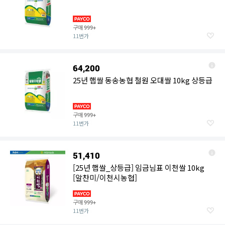
구매
999+
11번가
64,200
25년 햅쌀 동송농협 철원 오대쌀 10kg 상등급
구매
999+
11번가
51,410
[25년 햅쌀_상등급] 임금님표 이천쌀 10kg
[알찬미/이천시농협]
구매
999+
11번가