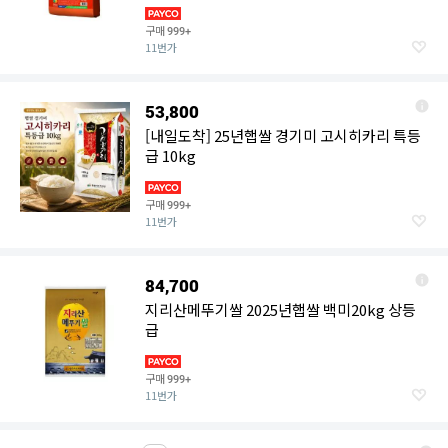
구매
999+
11번가
53,800
[내일도착] 25년햅쌀 경기미 고시히카리 특등
급 10kg
구매
999+
11번가
84,700
지리산메뚜기쌀 2025년햅쌀 백미20kg 상등
급
구매
999+
11번가