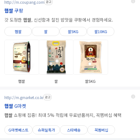
http://m.coupang.com
광고
햅쌀
쿠팡
갓 도정한
햅쌀
, 신선함과 찰진 밥맛을 쿠팡에서 경험하세요.
햅쌀
쌀
쌀5KG
쌀10KG
햅쌀
쌀
쌀5KG
http://m.gmarket.co.kr
광고
햅쌀
G마켓
햅쌀
쇼핑에 집중! 최대 5% 적립에 무료반품까지, 꼭멤버십 혜택
G마켓베스트
슈퍼딜특가
스타배송
꼭멤버십