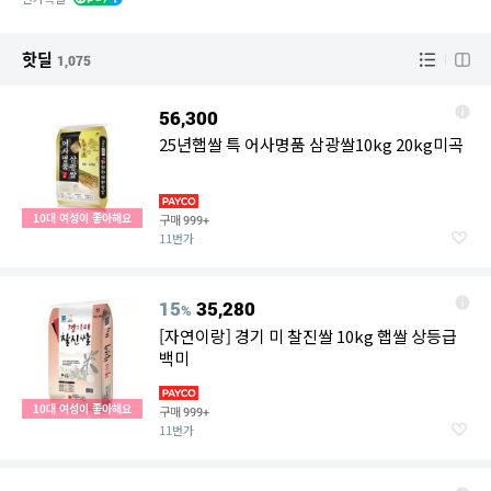
핫딜
1,075
56,300
25년햅쌀 특 어사명품 삼광쌀10kg 20kg미곡
10대 여성이 좋아해요
구매
999+
11번가
15
35,280
%
[자연이랑] 경기 미 찰진쌀 10kg 햅쌀 상등급
백미
10대 여성이 좋아해요
구매
999+
11번가