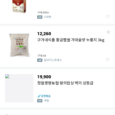
구매
999+
G마켓
12,260
구가네식품 황금햅쌀 가마솥맛 누룽지 3kg
구매
44
알리익스프레스
19,900
청원생명농협 왕의밥상 백미 상등급
쿠팡