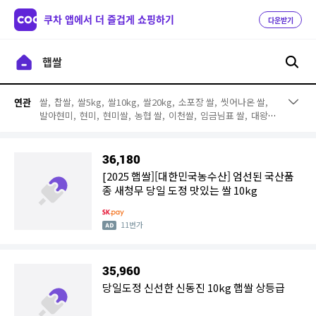
쿠차 앱에서 더 즐겁게 쇼핑하기
다운받기
쌀,
찹쌀,
쌀5kg,
쌀10kg,
쌀20kg,
소포장 쌀,
씻어나온 쌀,
연관
발아현미,
현미,
현미쌀,
농협 쌀,
이천쌀,
임금님표 쌀,
대왕님
표 쌀,
잡곡,
백미,
쌀국수,
쌀떡볶이,
쌀과자,
쌀뻥튀기
36,180
[2025 햅쌀][대한민국농수산] 엄선된 국산품
종 새청무 당일 도정 맛있는 쌀 10kg
11번가
35,960
당일도정 신선한 신동진 10kg 햅쌀 상등급