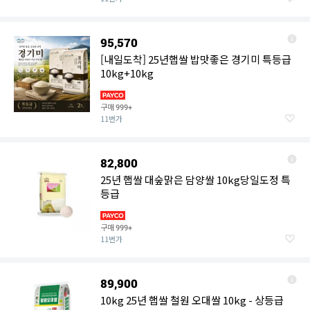
95,570
[내일도착] 25년햅쌀 밥맛좋은 경기미 특등급
10kg+10kg
구매
999+
11번가
82,800
25년 햅쌀 대숲맑은 담양쌀 10kg당일도정 특
등급
구매
999+
11번가
89,900
10kg 25년 햅쌀 철원 오대쌀 10kg - 상등급