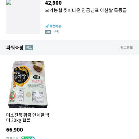
42,900
모가농협 씻어나온 임금님표 이천쌀 특등급
쿠팡
파워쇼핑
AD
광고등록
미소진품 황금 안계쌀 백
미 20kg 햅쌀
66,900
한가득쌀