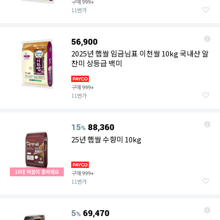
구매
999+
11번가
56,900
2025년 햅쌀 임금님표 이천쌀 10kg 국내산 알
찬미 상등급 백미
구매
999+
11번가
15
88,360
%
25년 햅쌀 수향미 10kg
10대 여성이 좋아해요
구매
999+
11번가
5
69,470
%