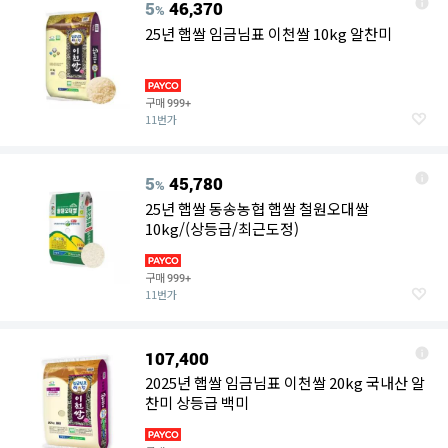
5
46,370
%
25년 햅쌀 임금님표 이천쌀 10kg 알찬미
구매
999+
11번가
5
45,780
%
25년 햅쌀 동송농협 햅쌀 철원오대쌀
10kg/(상등급/최근도정)
구매
999+
11번가
107,400
2025년 햅쌀 임금님표 이천쌀 20kg 국내산 알
찬미 상등급 백미