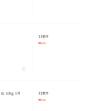
11번가
상
세
 10kg, 1개
11번가