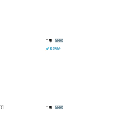
광
쿠팡
고
급]
광
쿠팡
고