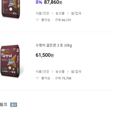
8
%
87,860
원
식품/건강
농산물
쌀/잡곡
좋아요
구매
66,131
좋
아
요
수향미 골든퀸３호 10kg
61,500
원
식품/건강
농산물
쌀/잡곡
좋아요
구매
75,708
좋
아
요
광
링크
고