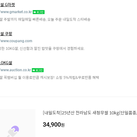
G쌀 G마켓
//www.gmarket.co.kr
G쌀 주말까지 매일매일 빠른배송, 오늘 주문 내일도착 스타배송
G쌀 쿠팡
//www.coupang.com
정한 10KG쌀, 신선함과 찰진 밥맛을 쿠팡에서 경험하세요.
10KG쌀
//www.auction.co.kr
G쌀 꼭멤버십 월 이용료만큼 캐시보장! 쇼핑 5%적립&무료반품 혜택
[내일도착]25년산 전라남도 새청무쌀 10kg(단일품종,
34,900
원