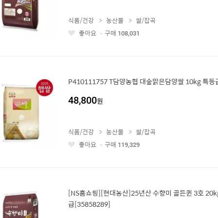
식품/건강
농산물
쌀/잡곡
좋아요
구매
108,031
좋
아
요
P410111757 T담양농협 대숲맑은담양쌀 10kg 특등
48,800
원
식품/건강
농산물
쌀/잡곡
좋아요
구매
119,329
좋
아
요
[NS홈쇼핑][현대농산]25년산 수향미 골든퀸 3호 20kg
급[35858289]