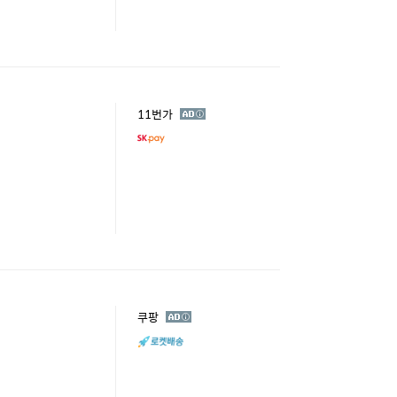
광
11번가
고
광
쿠팡
고