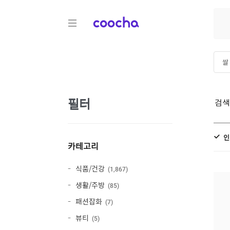
COOCHA
쌀 
쌀
필터
검
인
카테고리
식품/건강
1,867
생활/주방
85
패션잡화
7
뷰티
5