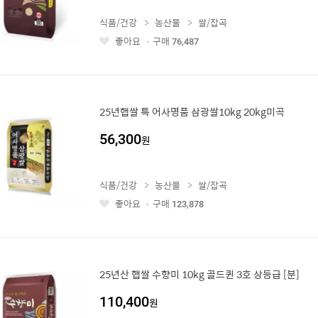
식품/건강
농산물
쌀/잡곡
좋아요
구매
76,487
좋
아
요
25년햅쌀 특 어사명품 삼광쌀10kg 20kg미곡
56,300
원
식품/건강
농산물
쌀/잡곡
좋아요
구매
123,878
좋
아
요
25년산 햅쌀 수향미 10kg 골드퀸 3호 상등급 [분]
110,400
원