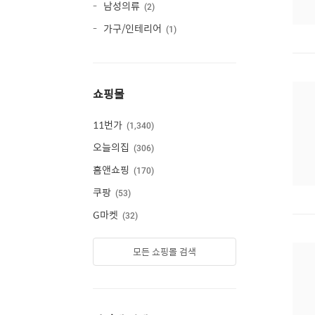
남성의류
2
가구/인테리어
1
쇼핑몰
11번가
1,340
오늘의집
306
홈앤쇼핑
170
쿠팡
53
G마켓
32
모든 쇼핑몰 검색