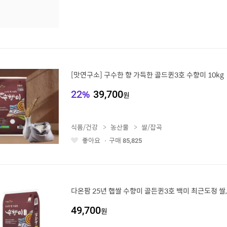
[맛연구소] 구수한 향 가득한 골드퀸3호 수향미 10kg
22
%
39,700
원
식품/건강
농산물
쌀/잡곡
좋아요
구매
85,825
좋
아
요
다온팜 25년 햅쌀 수향미 골든퀸3호 백미 최근도정 쌀, 상,
49,700
원