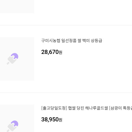
구미시농협 일선정품 쌀 백미 상등급
28,670
원
[출고당일도정] 햅쌀 당진 해나루골드쌀 [삼광미 특등
38,950
원