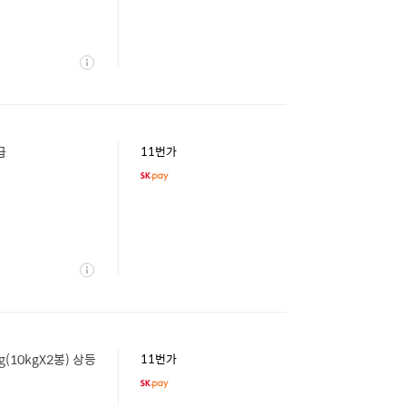
상
세
급
11번가
상
세
(10kgX2봉) 상등
11번가