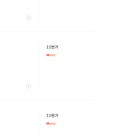
상
세
11번가
상
세
11번가