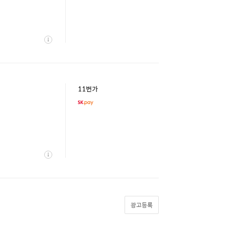
상
세
11번가
상
세
광고등록