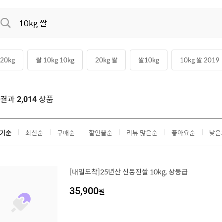
20kg
쌀 10kg 10kg
20kg 쌀
쌀10kg
10kg 쌀 2019
 10kg 19년
쌀
쌀 10
색결과
상품
2,014
기순
최신순
구매순
할인율순
리뷰 많은순
좋아요순
낮은
[내일도착]25년산 신동진쌀 10kg, 상등급
35,900
원