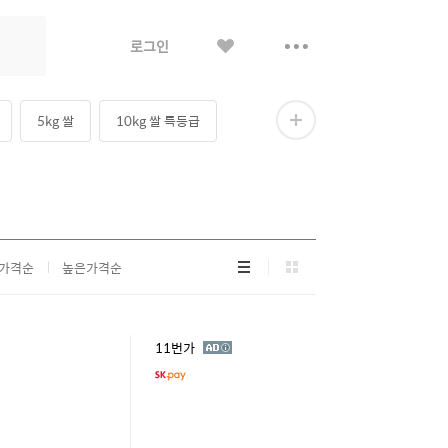
좋
더
로그인
아
보
요
기
5kg 쌀
10kg 쌀 특등급
더
보
기
리
그
가격순
높은가격순
스
리
트
드
형
형
광
11번가
고